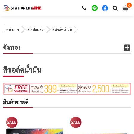
0
i
0
หน้าแรก
สี / สื่อผสม
สีชอล์คน้ำมัน
ตัวกรอง
สีชอล์คน้ำมัน
สินค้าขายดี