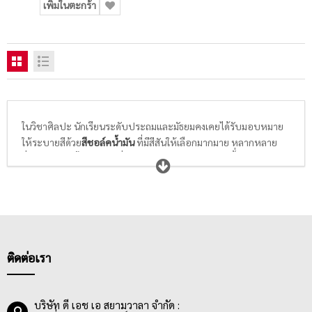
เพิ่มในตะกร้า
ในวิชาศิลปะ นักเรียนระดับประถมและมัธยมคงเคยได้รับมอบหมาย
ให้ระบายสีด้วย
สีชอล์คน้ำมัน
ที่มีสีสันให้เลือกมากมาย หลากหลาย
ยี่ห้อ สีชอล์คน้ำมันเป็นสีที่สามารถระบายทับได้หลายชั้่น และเป็นสี
ให้สีสันคมชัด ทึบแสง สีเข้ม มองเห็นได้ชัดเจน เหมาะกับงานระบายสี
ที่ต้องการความโดดเด่น สะดุดตา
ติดต่อเรา
บริษัท ดี เอช เอ สยามวาลา จำกัด :