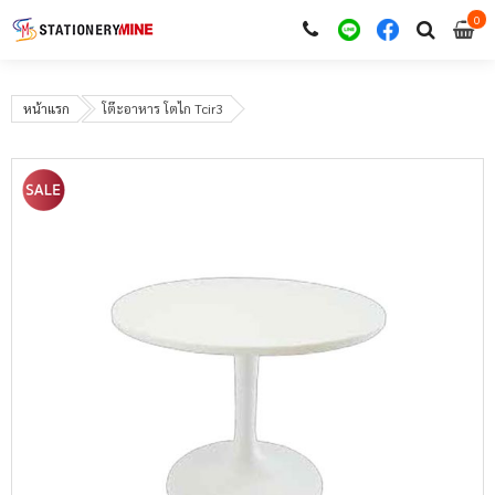
0
i
0
หน้าแรก
โต๊ะอาหาร โตไก Tcir3