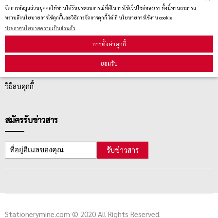
จัดการข้อมูลส่วนบุคคลให้ท่านได้รับประสบการณ์ที่ดีในการใช้เว็ปไซต์ของเรา ทั้งนี้ท่านสามารถ
ทราบถึงนโยบายการใช้คุกกี้และวิธีการจัดการคุกกี้ ได้ ที่ นโยบายการใช้งาน cookie
บริการลูกค้า
ประกาศนโยบายความเป็นส่วนตัว
การตั้งค่าคุกกี้
ตรวจสอบสถานะสินค้า
ยอมรับ
คู่มือนักช้อป
วิธีลบคุกกี้
สมัครรับข่าวสาร
รับข่าวสาร
Stationerymine.com © 2020 All Rights Reserved.