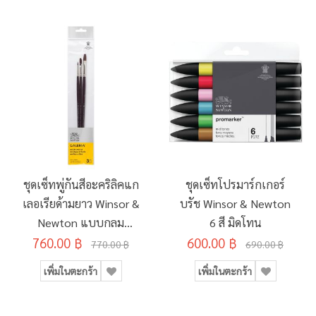
ชุดเซ็ทพู่กันสีอะคริลิคแก
ชุดเซ็ทโปรมาร์กเกอร์
เลอเรียด้ามยาว Winsor &
บรัช Winsor & Newton
Newton แบบกลม
6 สี มิดโทน
เบอร์2/แบบแบนเบอร์8/
760.00 ฿
600.00 ฿
770.00 ฿
690.00 ฿
แบบฟิลเบิทเบอร์4
เพิ่มในตะกร้า
เพิ่มในตะกร้า