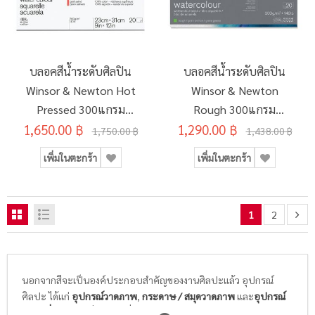
บลอคสีน้ำระดับศิลปิน
บลอคสีน้ำระดับศิลปิน
Winsor & Newton Hot
Winsor & Newton
Pressed 300แกรม
Rough 300แกรม
1,650.00 ฿
20แผ่น 23x31ซม.
1,290.00 ฿
20แผ่น 17.8x25.4ซม.
1,750.00 ฿
1,438.00 ฿
#6663267
#6664009
เพิ่มในตะกร้า
เพิ่มในตะกร้า
1
2
นอกจากสีจะเป็นองค์ประกอบสำคัญของงานศิลปะแล้ว อุปกรณ์
ศิลปะ ได้แก่
อุปกรณ์วาดภาพ
,
กระดาษ / สมุดวาดภาพ
และ
อุปกรณ์
ศิลปะอื่นๆ
ก็เป็นสิ่งจำเป็นที่นักเรียนนักศึกษาวิชาศิลปะ และศิลปิน