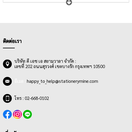
ทุกท่านให้ความสำคัญในการเลือกซื้อ พู่กันที่ดีจะต้องอ่อนนุ่ม ไม่แข็ง
กระด้าง สปริงตัวได้ดี พร้อมความสามารถในการอุ้มสีได้มาก และล้าง
ทำความสะอาดได้ง่าย ในขณะที่กระดาษสำหรับวาดภาพระบายสี
ต้องมีเนื้อกระดาษและพื้นผิวที่เหมาะกับสีที่เราเลือกใช้ในการวาดรูป
ไม่หนา ไม่บางเกินไป ดูดซึมสีได้ดี สามารถให้สีคงตัวอยู่ได้ตามแต่ใจที่
ศิลปินต้องการ
ติดต่อเรา
บริษัท ดี เอช เอ สยามวาลา จำกัด :
เลขที่ 202 ถนนสุรวงศ์ เขตบางรัก กรุงเทพฯ 10500
อีเมล :
happy_to_help@stationerymine.com
โทร : 02-668-0102