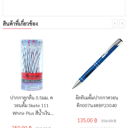
สินค้าที่เกี่ยวข้อง
ปากกาลูกลื่น 0.5มม. ค
อัลทิเมตั้มปากกาควอน
วอนตั้ม Skate 111
ติก007นง#BP23040
White Plus สีน้ำเงิน
135.00 ฿
คละสี (50ด้าม/
156.00 ฿
250.00 ฿