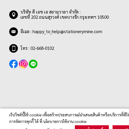
บริษัท ดี เอช เอ สยามวาลา จำกัด :
เลขที่ 202 ถนนสุรวงศ์ เขตบางรัก กรุงเทพฯ 10500
อีเมล :
happy_to_help@stationerymine.com
โทร : 02-668-0102
เว็ปไซต์นี้ใช้ cookie เพื่อสร้างประสบการณ์นำเสนอสินค้าหรือบริการที่ดีใ
Stationerymine.com © 2020 All Rights Reserved.
การจัดการคุกกี้ ได้ ที่ นโยบายการใช้งาน cookie