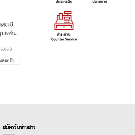
ดสองบี
ดินสอดำ HB ควอนตั้ม
ดินสอดำ
รุ่นแฟนซี
QP940 (50ด้าม/กระบอก)
ตั้ม QP
/กล่อง)
คละสี
กล่
135.00 ฿
40.0
55.00 ฿
172.00 ฿
ในตะกร้า
เพิ่มในตะกร้า
สมัครรับข่าวสาร