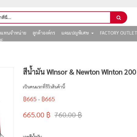
ัวแทนจำหน่าย
ลูกค้าองค์กร
แคมเปญพิเศษ
FACTORY OUTLE
NE
สีน้ำมัน Winsor & Newton Winton 200
เป็นคนแรกที่รีวิวสินค้านี้
฿665
฿665
-
665.00 ฿
760.00 ฿
เฉดสีน้ำมัน