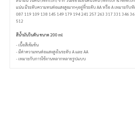
สีน้ำมัน วินตัน (Winton) จาก วินเซอร์แอนด์นิวตัน (Winsor & Newton) 
แน่น มีระดับความทนต่อแสงสูงมากๆอยู่ที่ระดับ AA หรือ A เหมาะกับท
087 119 109 138 145 149 179 194 241 257 263 317 331 346 36
512
สีน้ำมันวินตัน ขนาด 200 ml
- เนื้อสีเข้มข้น
- มีค่าความทนต่อแสงสูงในระดับ A และ AA
- เหมาะกับการใช้งานหลากหลายรูปแบบ