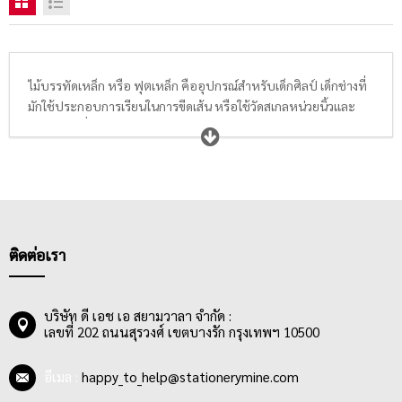
ไม้บรรทัดเหล็ก หรือ ฟุตเหล็ก คืออุปกรณ์สำหรับเด็กศิลป์ เด็กช่างที่
มักใช้ประกอบการเรียนในการขีดเส้น หรือใช้วัดสเกลหน่วยนิ้วและ
เซนติเมตรที่ต้องการความเป็นระเบียบและถูกต้องแม่นยำ
ไม้บรรทัดเหล็กส่วนใหญ่ทำจากเหล็กหนา ทำให้มีความแข็งแรง
ทนทาน ชุบกันสนิม มีขอบที่ไม่คมทำให้ปลอดภัยต่อผู้ใช้งาน โดยผู้ใช้
งานไม้บรรทัดเหล็กส่วนใหญ่จะไม่ใช่เด็กนักเรียนวัยประถม แต่อาจจะ
เป็นนักเรียนวัยมัธยมขึ้นไป ตลอดจนถึงวัยทำงาน เช่น สถาปนิก ช่าง
วิศวกร พนักงานออฟฟิศ หรืออาชีพในสายงานอื่นๆ
ไม้บรรทัดฟุตเหล็กที่มีจัดจำหน่ายอยู่ในปัจจุบันมีหลากหลายขนาด
ติดต่อเรา
ด้วยกัน ตั้งแต่ขนาด 6 นิ้ว หรือ 1/2 ฟุต 15 ซ.ม., 12 นิ้ว หรือ 1 ฟุต 30
ซ.ม., 18 นิ้ว หรือ 1 ฟุต 50 ซ.ม., 24 นิ้ว หรือ 2 ฟุต 60 ซ.ม. และ 36 นิ้ว
หรือ 3 ฟุต 100 ซ.ม. ซึ่งราคาของไม้บรรทัดเหล็กจะเพิ่มขึ้นตามขนาด
บริษัท ดี เอช เอ สยามวาลา จำกัด :
เลขที่ 202 ถนนสุรวงศ์ เขตบางรัก กรุงเทพฯ 10500
ของความยาว
อีเมล :
happy_to_help@stationerymine.com