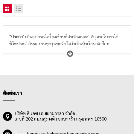
"ปากกา"
เป็นอุปกรณ์เครื่องเขียนที่จำเป็นและสำคัญมากในการใช้
ชีวิตประจำวันของคนทุกรุ่นทุกวัย ไม่ว่าเป็นนักเรียน นักศึกษา
พนักงานออฟฟิศ ตลอดจนถึงเจ้าของกิจการ ที่นอกจากจะใช้เขียน
บันทึกเรื่องราวต่างๆที่เกิดขึ้นแล้ว ยังสามารถใช้เซ็นเอกสารสำคัญ และ
ยังสามารถเสริมสร้างภาพลักษณ์ที่ดีให้กับคนใช้ได้อีกด้วย ดังนั้นการ
เลือกซื้อปากกาต้องเลือกให้เหมาะสมกับการใช้งานและสไตล์ความ
ชอบของแต่ละคน ตัวอย่างเช่น
ปากกาลูกลื่น
เหมาะกับงานเขียนทั่วไปที่ต้องการความรวดเร็ว ต้อง
เขียนลื่น หมึกไม่ขาดตอน ด้ามปากกาจับกระชับมือ มี
อะไหล่ปากกา
ติดต่อเรา
ให้เปลี่ยนเพื่อประสิทธิภาพในการเขียนสูงสุด
ปากกาเจล
และ
ปากกาสี
เหมาะกับการจดเลคเชอร์ในห้องเรียนให้น่า
อ่านและเข้าใจง่ายด้วยการใช้สีปากกาที่หลากหลายในการสร้างโน๊ต
บริษัท ดี เอช เอ สยามวาลา จำกัด :
เลขที่ 202 ถนนสุรวงศ์ เขตบางรัก กรุงเทพฯ 10500
เตือนความจำของวิชานั้นๆ
ปากกาผู้บริหาร
ที่มีดีไซน์เรียบหรู ส่งเสริมให้เกิดความภูมิฐานและ
ความน่าเชื่อถือแก่ผู้ใช้
อีเมล :
happy_to_help@stationerymine.com