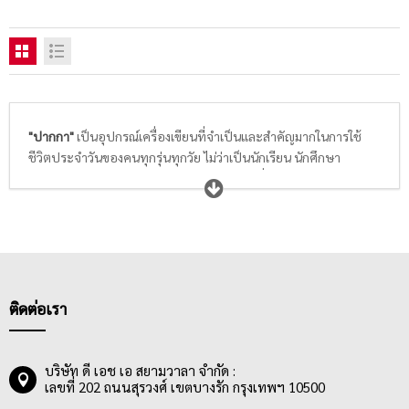
"ปากกา"
เป็นอุปกรณ์เครื่องเขียนที่จำเป็นและสำคัญมากในการใช้
ชีวิตประจำวันของคนทุกรุ่นทุกวัย ไม่ว่าเป็นนักเรียน นักศึกษา
พนักงานออฟฟิศ ตลอดจนถึงเจ้าของกิจการ ที่นอกจากจะใช้เขียน
บันทึกเรื่องราวต่างๆที่เกิดขึ้นแล้ว ยังสามารถใช้เซ็นเอกสารสำคัญ และ
ยังสามารถเสริมสร้างภาพลักษณ์ที่ดีให้กับคนใช้ได้อีกด้วย ดังนั้นการ
เลือกซื้อปากกาต้องเลือกให้เหมาะสมกับการใช้งานและสไตล์ความ
ชอบของแต่ละคน ตัวอย่างเช่น
ปากกาลูกลื่น
เหมาะกับงานเขียนทั่วไปที่ต้องการความรวดเร็ว ต้อง
เขียนลื่น หมึกไม่ขาดตอน ด้ามปากกาจับกระชับมือ มี
อะไหล่ปากกา
ติดต่อเรา
ให้เปลี่ยนเพื่อประสิทธิภาพในการเขียนสูงสุด
ปากกาเจล
และ
ปากกาสี
เหมาะกับการจดเลคเชอร์ในห้องเรียนให้น่า
อ่านและเข้าใจง่ายด้วยการใช้สีปากกาที่หลากหลายในการสร้างโน๊ต
บริษัท ดี เอช เอ สยามวาลา จำกัด :
เลขที่ 202 ถนนสุรวงศ์ เขตบางรัก กรุงเทพฯ 10500
เตือนความจำของวิชานั้นๆ