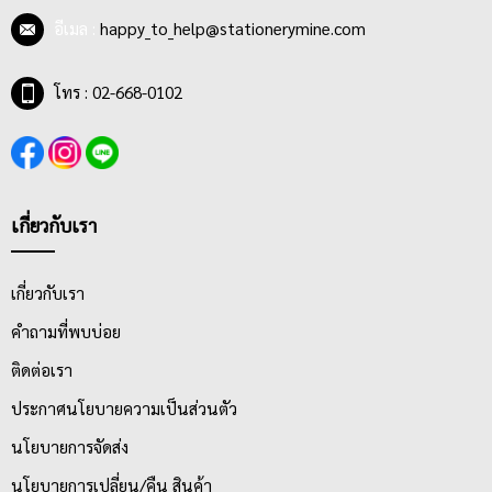
ปากกาผู้บริหาร
ที่มีดีไซน์เรียบหรู ส่งเสริมให้เกิดความภูมิฐานและ
ความน่าเชื่อถือแก่ผู้ใช้
อีเมล :
happy_to_help@stationerymine.com
ปากกาหมึกซึม
เป็นปากกาของคนมีสไตล์ที่ต้องการลายเส้นที่เป็น
เอกลักษณ์ไม่เหมือนใคร ทำให้ลายมือหรือลายเซ็นต์สวยงามและจำได้
โทร : 02-668-0102
ง่าย
ปากกาเขียนแบบ
เหมาะกับดีไซน์เนอร์ สถาปิก หรือวิศวกร หรือคน
รักงานออกแบบ ทำให้แบบภาพมีความเด่นชัดและสื่อสารได้ง่าย
เกี่ยวกับเรา
เกี่ยวกับเรา
คำถามที่พบบ่อย
ติดต่อเรา
ประกาศนโยบายความเป็นส่วนตัว
นโยบายการจัดส่ง
นโยบายการเปลี่ยน/คืน สินค้า