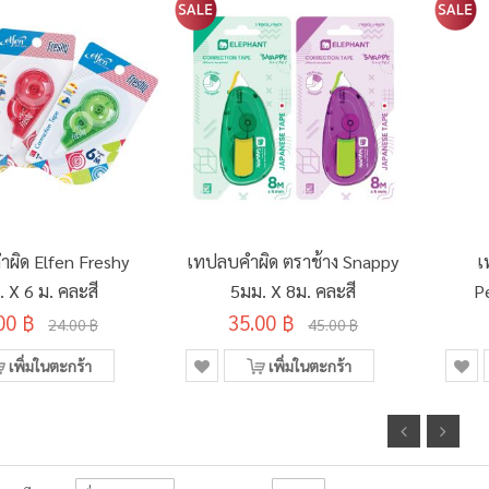
ผิด Elfen Freshy
เทปลบคำผิด ตราช้าง Snappy
เ
 X 6 ม. คละสี
5มม. X 8ม. คละสี
P
00 ฿
35.00 ฿
24.00 ฿
45.00 ฿
เพิ่มในตะกร้า
เพิ่มในตะกร้า