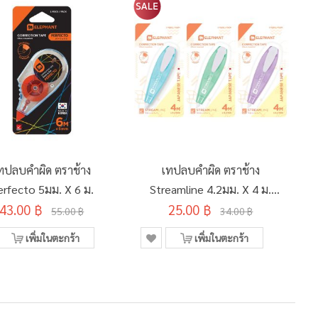
ทปลบคำผิด ตราช้าง
เทปลบคำผิด ตราช้าง
erfecto 5มม. X 6 ม.
Streamline 4.2มม. X 4 ม.
43.00 ฿
25.00 ฿
คละสี
55.00 ฿
34.00 ฿
เพิ่มในตะกร้า
เพิ่มในตะกร้า