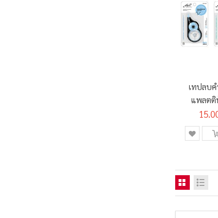
เทปลบคำผ
แพลตติน
15.0