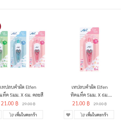
เทปลบคำผิด Elfen
เทปลบคำผิด Elfen
แท็ค 5มม. X 6ม. คละสี
ทิคแท็ค 5มม. X 6ม.
21.00 ฿
21.00 ฿
สีชมพู
29.00 ฿
29.00 ฿
เพิ่มในตะกร้า
เพิ่มในตะกร้า