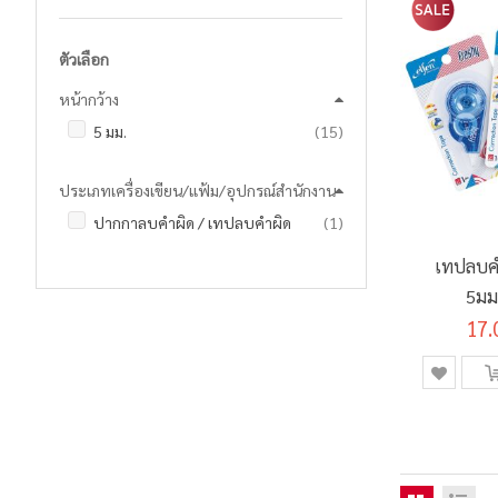
ตัวเลือก
หน้ากว้าง
รายการ
5 มม.
15
ประเภทเครื่องเขียน/แฟ้ม/อุปกรณ์สำนักงาน
ชิ้น
ปากกาลบคำผิด / เทปลบคำผิด
1
เทปลบคำ
5มม.
17.