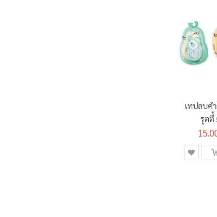
เทปลบคำผ
รุตตี
15.0