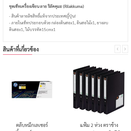
ชุดเซ็ทเครื่องเขียน ลาย ริลัคคุมะ (Rilakkuma)
- สินค้าลายลิขสิทธิ์แท้จากประเทศญี่ปุ่น!
- ภายในเซ็ทประกอบด้วย กล่องดินสอx1, ดินสอไม้x1, ยางลบ
ดินสอx1, ไม้บรรทัด15cmx1
สินค้าที่เกี่ยวข้อง
ตลับหมึกเลเซอร์
แฟ้ม 2 ห่วง ตราช้าง