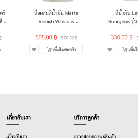
คริ
สื่อผสมสีน้ำมัน Matte
สีน้ำมัน L
สี
Varnish Winsor &
Bourgeois รุ่น
Newton 250มล.
ไฟน์ออย 40มล
505.00 ฿
330.00 ฿
#3039733
POTTERY 
฿
570.00 ฿
า
เพิ่มในตะกร้า
เพิ่ม
เกี่ยวกับเรา
บริการลูกค้า
เกี่ยวกับเรา
ตรวจสอบสถานะสินค้า