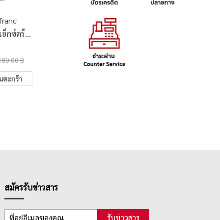
efranc
สีชอล์กน้ำมันเกรดศิลปิน
ชุดเซ็ทสี
เอ็กซ์ตร้า
เรนาซองซ์ Finesse Series
ซ์ หลอ
 S2 #732
24 สี
12
290.00 ฿
230.0
PINK
380.00 ฿
365.00 ฿
ในตะกร้า
เพิ่มในตะกร้า
สมัครรับข่าวสาร
รับข่าวสาร