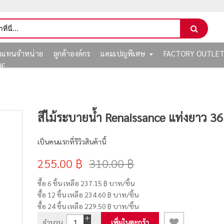
ัวแทนจำหน่าย
ลูกค้าองค์กร
แคมเปญพิเศษ
FACTORY OUTLE
NE
สีไม้ระบายน้ำ Renaissance แท่งยาว 36 
เป็นคนแรกที่รีวิวสินค้านี้
255.00 ฿
310.00 ฿
ซื้อ 6 ชิ้น เหลือ
237.15 ฿
บาท/ชิ้น
ซื้อ 12 ชิ้น เหลือ
234.60 ฿
บาท/ชิ้น
ซื้อ 24 ชิ้น เหลือ
229.50 ฿
บาท/ชิ้น
จำนวน
เพิ่มในตะกร้า