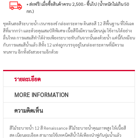
• ส่งฟรี! เมื่อซื้อสินค้าครบ 2,500.- ขึ้นไป (น้ำหนักไม่เกิน 50
กก.)
ชุดดินสอสีระบายน้ำ เรนาซองซ์ กล่องกระดาษ ดินสอสี 12 สีพื้นฐาน ที่ให้เฉด
สีที่มากกว่า และด้วยคุณสมบัติพิเศษ เนื้อสีจึงมีความเนียนนุ่ม ใช้งานได้อย่าง
ลื่นไหล การผสมสีทำได้ง่ายเพียงระบายทับกันจากนั้นลงด้วยน้ำ แค่นี้ก็เหมือน
กับการผสมสีน้ำแล้ว สีทั้ง 12 แท่งถูกบรรจุอยู่ในกล่องกระดาษที่มีความ
ทนทาน อีกทั้งยังสวยงามอีกด้วย
รายละเอียด
MORE INFORMATION
ความคิดเห็น
สีไม้ระบายน้ำ 12 สี Renaissance สีไม้ระบายน้ำคุณภาพสูง ให้เนื้อสี
สด เนียนละเอียด สามารถใช้เทคนิคสีน้ำได้เพียงนำพู่กันจุ่มน้ำแล้ว