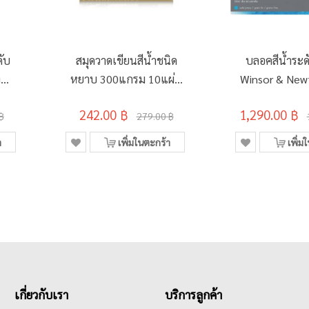
ับ
สมุดวาดเขียนสีน้ำชนิด
บลอคสีน้ำระด
g
หยาบ 300แกรม 10แผ่น
Winsor & New
เรนาซองซ์รุ่น R-601
Pressed 3
242.00 ฿
1,290.00 ฿
375x555มม.
20แผ่น 17.8
฿
279.00 ฿
#66640
า
เพิ่มในตะกร้า
เพิ่ม
เกี่ยวกับเรา
บริการลูกค้า