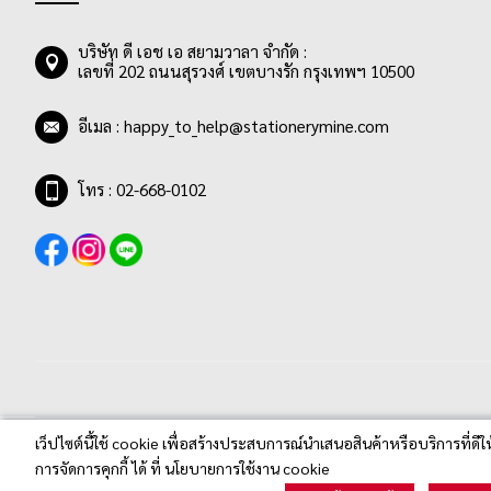
บริษัท ดี เอช เอ สยามวาลา จำกัด :
เลขที่ 202 ถนนสุรวงศ์ เขตบางรัก กรุงเทพฯ 10500
อีเมล :
happy_to_help@stationerymine.com
โทร : 02-668-0102
เว็ปไซต์นี้ใช้ cookie เพื่อสร้างประสบการณ์นำเสนอสินค้าหรือบริการที่ดีใ
Stationerymine.com © 2020 All Rights Reserved.
การจัดการคุกกี้ ได้ ที่ นโยบายการใช้งาน cookie