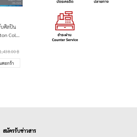
ับศิลปิน
ชุดพู่กันสีน้ำมัน&อะคริลิค
กระดาษ
ton Cold
เกรดศิลปิน เรนาซองซ์
ใหญ่ชนิ
00แกรม
Finesse Series หัวแบน
300แก
320.00 ฿
28.0
x25.4ซม.
เบอร์ 4,8,12
1,438.00 ฿
400.00 ฿
01
ในตะกร้า
เพิ่มในตะกร้า
สมัครรับข่าวสาร