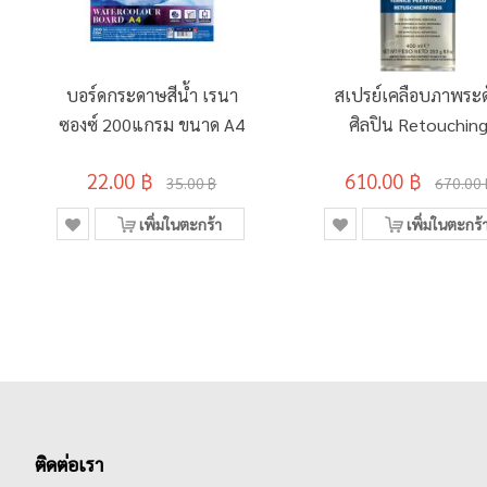
บอร์ดกระดาษสีน้ำ เรนา
สเปรย์เคลือบภาพระด
ซองซ์ 200แกรม ขนาด A4
ศิลปิน Retouchin
Varnish Winsor &
22.00 ฿
610.00 ฿
Newton 400 มล.
35.00 ฿
670.00 
3041983
เพิ่มในตะกร้า
เพิ่มในตะกร้
ติดต่อเรา