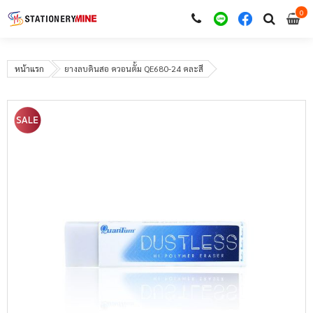
0
i
0
หน้าแรก
ยางลบดินสอ ควอนตั้ม QE680-24 คละสี