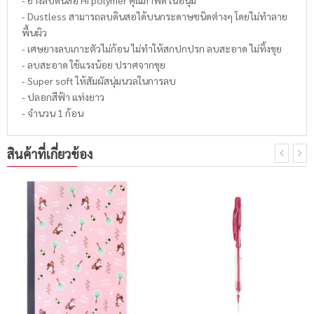
- Dustless สามารถลบดินสอได้บนกระดาษชนิดต่างๆ โดยไม่ทำลาย
พื้นผิว
- เศษยางลบเกาะตัวไม่ก้อน ไม่ทำให้สกปกปรก ลบสะอาด ไม่ทิ้งขุย
- ลบสะอาด ใช้แรงน้อย ปราศจากขุย
- Super soft ให้สัมผัสนุ่มนวลในการลบ
- ปลอกสีฟ้า แท่งยาว
- จำนวน 1 ก้อน
สินค้าที่เกี่ยวข้อง