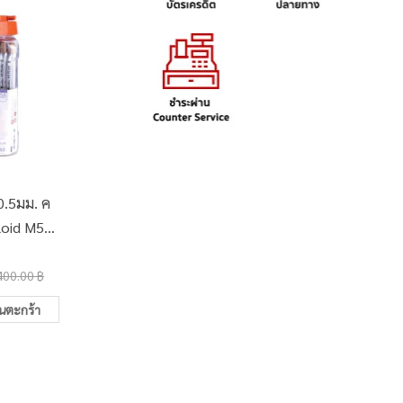
0.5มม. ค
ปากกาหมึกเจล 0.38มม. ค
ปากกาลู
loid M5
วอนตั้ม Clare สีน้ำเงิน
วอนตั้ม
ิน คละสี
คละสี
(50ด
25.00 ฿
300.0
 ด้าม)
400.00 ฿
30.00 ฿
ในตะกร้า
เพิ่มในตะกร้า