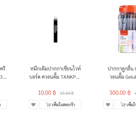
คริ
หมึกเติมปากกาเขียนไวท์
ปากกาลูกลื่น 
03
บอร์ด ควอนตั้ม TANKPRO
วอนตั้ม Gelu
ดำ
Pearl สีน้ำเง
10.00 ฿
300.00 ฿
(กระบอก 50
15.00 ฿
า
เพิ่มในตะกร้า
เพิ่ม