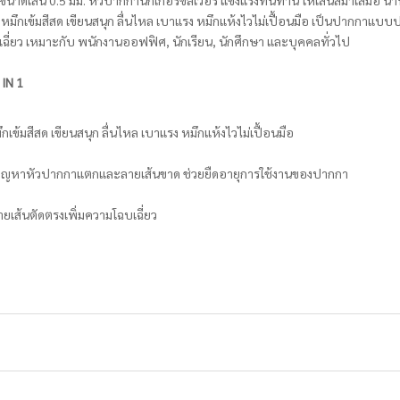
 ขนาดเส้น 0.5 มม. หัวปากกานิกเกอร์ซิลเวอร์ แข็งแรงทนทาน ให้เส้นสม่ำเสมอ น้ำ
หมึกเข้มสีสด เขียนสนุก ลื่นไหล เบาแรง หมึกแห้งไวไม่เปื้อนมือ เป็นปากกาแบบ
เฉี่ยว เหมาะกับ พนักงานออฟฟิศ, นักเรียน, นักศึกษา และบุคคลทั่วไป
 IN 1
เข้มสีสด เขียนสนุก ลื่นไหล เบาแรง หมึกแห้งไวไม่เปื้อนมือ
ลดปัญหาหัวปากกาแตกและลายเส้นขาด ช่วยยืดอายุการใช้งานของปากกา
ยเส้นตัดตรงเพิ่มความโฉบเฉี่ยว