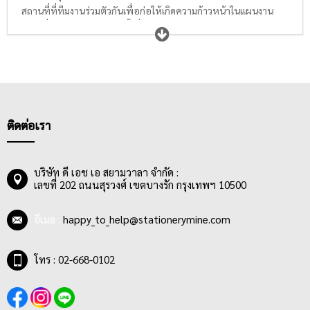
สถานที่ที่ทีมงานร่วมตัวกันเพื่อก่อให้เกิดความก้าวหน้าในแผนงาน
ต่างๆที่ทีมรับผิดชอบ ทุกครั้งที่มีการประชุม ย่อมมีการเกิดไอเดียและ
ความร่วมมือใหม่ๆมากมาย ดังนั้นแต่ละธุรกิจต้องเตรียมอุปกรณ์
สำหรับประชุมและนำเสนองานไว้ให้เรียบร้อยและเพียงพอต่อความ
ต้องการ เช่น ในห้องประชุมทุกห้องควรมี
กระดานและบอร์ด
สำหรับ
จดรายละเอียดต่างๆ , มี
ป้าย
แสดงรายชื่อผู้เข้าร่วมประชุม หรือป้าย
ประกาศระเบียบการประชุมให้ชัดเจน และที่ขาดไม่ได้คือ
อุปกรณ์ใน
การนำเสนอ
เพื่อให้ผลงานทุกชิ้นที่เกิดขึ้นในห้องประชุมได้รับการนำ
ติดต่อเรา
เสนออย่างถูกต้อง ตรงประเด็น และน่าจดจำ จนนำไปสู่การนำแผน
งานต่างๆที่สรุปได้จากการประชุมไปใช้งานให้เกิดผลตามที่ได้ตั้งเป้า
หมายไว้
บริษัท ดี เอช เอ สยามวาลา จำกัด :
เลขที่ 202 ถนนสุรวงศ์ เขตบางรัก กรุงเทพฯ 10500
อีเมล :
happy_to_help@stationerymine.com
โทร : 02-668-0102