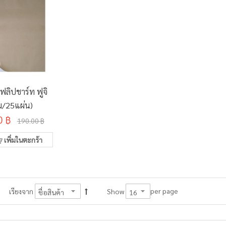
ลิปชาร์ท ฟูจิ
่ม/25แผ่น)
0 ฿
190.00 ฿
เพิ่มในตะกร้า
per page
เรียงจาก
Show