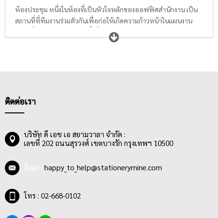
ห้องประชุม หนึ่งในห้องที่เป็นหัวใจหลักของออฟฟิศสำนักงาน เป็น
สถานที่ที่ทีมงานร่วมตัวกันเพื่อก่อให้เกิดความก้าวหน้าในแผนงาน
ต่างๆที่ทีมรับผิดชอบ ทุกครั้งที่มีการประชุม ย่อมมีการเกิดไอเดียและ
ความร่วมมือใหม่ๆมากมาย ดังนั้นแต่ละธุรกิจต้องเตรียมอุปกรณ์
สำหรับประชุมและนำเสนองานไว้ให้เรียบร้อยและเพียงพอต่อความ
ต้องการ เช่น ในห้องประชุมทุกห้องควรมี
กระดานและบอร์ด
สำหรับ
จดรายละเอียดต่างๆ , มี
ป้าย
แสดงรายชื่อผู้เข้าร่วมประชุม หรือป้าย
ประกาศระเบียบการประชุมให้ชัดเจน และที่ขาดไม่ได้คือ
อุปกรณ์ใน
การนำเสนอ
เพื่อให้ผลงานทุกชิ้นที่เกิดขึ้นในห้องประชุมได้รับการนำ
ติดต่อเรา
เสนออย่างถูกต้อง ตรงประเด็น และน่าจดจำ จนนำไปสู่การนำแผน
งานต่างๆที่สรุปได้จากการประชุมไปใช้งานให้เกิดผลตามที่ได้ตั้งเป้า
หมายไว้
บริษัท ดี เอช เอ สยามวาลา จำกัด :
เลขที่ 202 ถนนสุรวงศ์ เขตบางรัก กรุงเทพฯ 10500
อีเมล :
happy_to_help@stationerymine.com
โทร : 02-668-0102