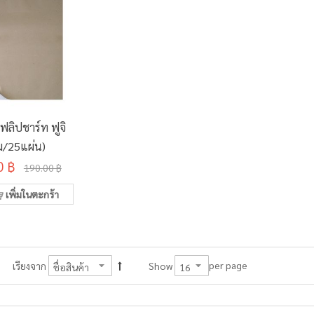
ลิปชาร์ท ฟูจิ
่ม/25แผ่น)
0 ฿
190.00 ฿
เพิ่มในตะกร้า
per page
เรียงจาก
Show