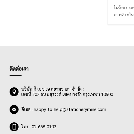
ในห้องประช
ภาพตรงกัน 
แปรงลบกร
งานทุกครั้
ประกาศ
เพ
สำเร็จผลอย
ติดต่อเรา
บริษัท ดี เอช เอ สยามวาลา จำกัด :
เลขที่ 202 ถนนสุรวงศ์ เขตบางรัก กรุงเทพฯ 10500
อีเมล :
happy_to_help@stationerymine.com
โทร : 02-668-0102