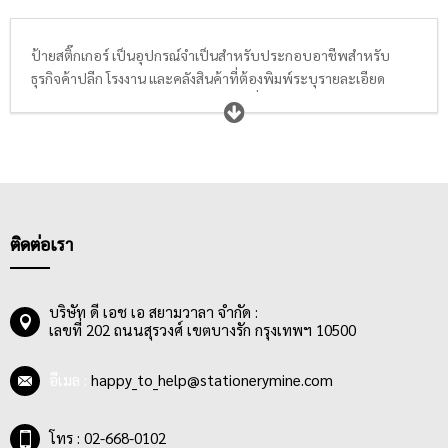
ป้ายสติ๊กเกอร์ เป็นอุปกรณ์จำเป็นสำหรับประกอบอาชีพสำหรับ
ธุรกิจค้าปลีก โรงงาน และคลังสินค้าที่ต้องพิมพ์ระบุรายละเอียด
สินค้า สัญลักษณ์ โลโก้ ราคา รหัสสินค้าเพื่อแปะลงบนสินค้า หรือแม้
กระทั่งการจ่าหน้าซองเพื่อส่งจดหมาย เอกสาร พัสดุให้แก่ลูกค้า โดย
ป้ายสติ๊กเกอร์สามารถใช้งานกับเครื่องปริ้นเตอร์ เครื่องอิงค์เจ็ท
เครื่องพิมพ์เลเซอร์ และเครื่องถ่ายเอกสาร ป้ายสติ๊กเกอร์ที่ดีต้องมีเนื้อ
กระดาษสีขาว มีความละเอียด เรียบเนียน สามารถมองเห็นได้ชัดเจน
ส่วนเนื้อกาวของป้ายสติ๊กเกอร์ สามารถติดได้แน่นสนิท ทนทาน ด้วย
วัสดุและประโยชน์ทำให้ป้ายสติ๊กเกอร์สะดวกต่อการใช้งานสำหรับผู้
ติดต่อเรา
ประกอบการ ผู้ประกอบธุรกิจเป็นอย่างมาก โดยสามารถหาซื้อได้ง่าย
ราคาไม่แพง และมีจัดจำหน่ายอยู่ทั่วไปทั้งออนไลน์และออฟไลน์
บริษัท ดี เอช เอ สยามวาลา จำกัด :
เลขที่ 202 ถนนสุรวงศ์ เขตบางรัก กรุงเทพฯ 10500
อีเมล :
happy_to_help@stationerymine.com
โทร : 02-668-0102