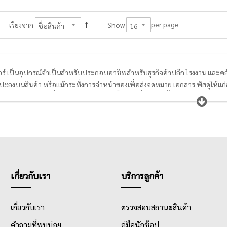
per page
เรียงจาก
Show
อร์ เป็นอุปกรณ์จำเป็นสำหรับประกอบอาชีพสำหรับธุรกิจค้าปลีก โรงงาน และคลังส
แปะลงบนสินค้า หรือแม้กระทั่งการจ่าหน้าซองเพื่อส่งจดหมาย เอกสาร พัสดุให้แก่ลูก
งพิมพ์เลเซอร์ และเครื่องถ่ายเอกสาร ป้ายสติ๊กเกอร์ที่ดีต้องมีเนื้อกระดาษสีขาว 
 สามารถติดได้แน่นสนิท ทนทาน ด้วยวัสดุและประโยชน์ทำให้ป้ายสติ๊กเกอร์สะดว
้อได้ง่าย ราคาไม่แพง และมีจัดจำหน่ายอยู่ทั่วไปทั้งออนไลน์และออฟไลน์
เกี่ยวกับเรา
บริการลูกค้า
เกี่ยวกับเรา
ตรวจสอบสถานะสินค้า
คำถามที่พบบ่อย
คู่มือนักช้อป