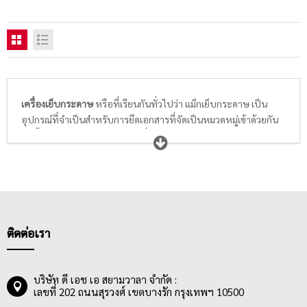
เครื่องเย็บกระดาษ
หรือที่เรียนกันทั่วไปว่า แม็กเย็บกระดาษ เป็น
อุปกรณ์ที่จำเป็นสำหรับการยึดเอกสารที่จัดเป็นหมวดหมู่เข้าด้วยกัน
อีกทั้งยังสามารถจัดแยกเอกสารที่เป็นเอกสารกองหนาให้เป็นกลุ่มๆ
และนำมาเข้าเล่มโดยผ่านการเย็บจากเครื่องเย็บ เพื่อความเรียบร้อย
พร้อมใช้งานของเอกสาร เครื่องเย็บจึงถือว่าเป็นอุปกรณ์ที่มีประโยชน์
และมีความจำเป็นอย่างมากต่อการใช้งานในออฟฟิศ รวมถึงใน
ห้องเรียนปัจจุบัน ส่วนใหญ่แม็กเย็บกระดาษจะมีขนาดไม่ใหญ่มากนัก
สามารถพกพาได้สะดวก และมีอายุการใช้งานที่ยาวนานอีกด้วย โดย
การเลือกซื้อเครื่องเย็บที่ดีนั้นควรเลือกตัวเครื่องเย็บมี่ทำจากวัสดุแข็ง
ติดต่อเรา
แรง ทนทานไม่ขึ้นสนิม จับถนัดมือ มีน้ำหนักเบา และใช้แรงกดในการ
เย็บกระดาษแต่ละครั้งไม่มากนัก ถนอมมือ และประหยัดแรงของผู้ใช้
งาน
บริษัท ดี เอช เอ สยามวาลา จำกัด :
เลขที่ 202 ถนนสุรวงศ์ เขตบางรัก กรุงเทพฯ 10500
วัสดุของเครื่องเย็บ ประกอบด้วย 2 ส่วนหลักๆ ได้แก่