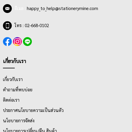
1.ตัวเครื่อง ผลิตจากเหล็กหุ้มพลาสติกคุณภาพดี แข็งแรง ทนทาน มี
อีเมล :
happy_to_help@stationerymine.com
การออกแบบที่วางนิ้วเป็นลักษณะร่องบุ๋ม บริเวณปลายด้ามเพื่อการ
ใช้งานที่สะดวกและจับกระชับ ถนัดมือมากขึ้น
โทร : 02-668-0102
2.ที่ถอนลวดเย็บ จะอยู่ด้านท้ายของเครื่องเย็บ มีเพื่ออำนวยความ
สะดวกและง่ายต่อการถอนลวดเย็บได้ต่อเนื่อง ไม่ทำให้หน้ากระดาษ
ช้ำ เป็นรอยยับหรือเสียหาย
เกี่ยวกับเรา
เกี่ยวกับเรา
คำถามที่พบบ่อย
ติดต่อเรา
ประกาศนโยบายความเป็นส่วนตัว
นโยบายการจัดส่ง
นโยบายการเปลี่ยน/คืน สินค้า