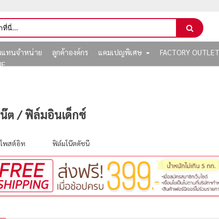
ัวแทนจำหน่าย
ลูกค้าองค์กร
แคมเปญพิเศษ
FACTORY OUTLE
NE
ต / ฟิล์มอินเด็กซ์
 โพสต์อิท
ฟิล์มโน๊ตดัชนี