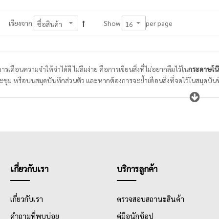
per page
เรียงจาก
Show
นการเตือนความจำให้จำได้ดี ไม่ลืมง่าย คือการเขียนสิ่งที่ไม่อยากลืมไว้ใน
กระดาษโน
ชุม หรือบนสมุดบันทึกส่วนตัว และหากต้องการจะย้ำเตือนสิ่งที่จดไว้ในสมุดบันท
ายแบบ หลายดีไซน์ พนักงานออฟฟิศและนักเรียนนักศึกษาจึงควรเลือก
กระดาษโน
ภาพกาวที่ใช่สำหรับการลอกแล้วติดใหม่ได้หลายครั้ง ไม่ทิ้งคราบกาว หรือทำให้พ
เกี่ยวกับเรา
บริการลูกค้า
เกี่ยวกับเรา
ตรวจสอบสถานะสินค้า
คำถามที่พบบ่อย
คู่มือนักช้อป