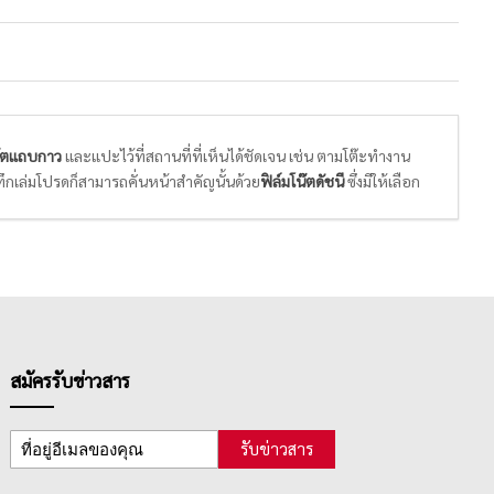
๊ตแถบกาว
และแปะไว้ที่สถานที่ที่เห็นได้ชัดเจน เช่น ตามโต๊ะทำงาน
ึกเล่มโปรดก็สามารถคั่นหน้าสำคัญนั้นด้วย
ฟิล์มโน๊ตดัชนี
ซึ่งมีให้เลือก
้ต / ฟิล์มอินเด็กซ์
ให้เหมาะสมกับการใช้งาน โดยพิจารณาจากดีไซน์
ื้นผิวเกิดความเสียหาย
สมัครรับข่าวสาร
รับข่าวสาร