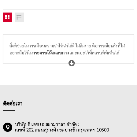
สิ่งที่ช่วยในการเตือนความจำให้จำได้ดี ไม่ลืมง่าย คือการเขียนสิ่งที่ไม่
อยากลืมไว้ใน
กระดาษโน๊ตแถบกาว
และแปะไว้ที่สถานที่ที่เห็นได้
ชัดเจน เช่น ตามโต๊ะทำงาน ผนังห้องประชุม หรือบนสมุดบันทึกส่วน
ตัว และหากต้องการจะย้ำเตือนสิ่งที่จดไว้ในสมุดบันทึกเล่มโปรดก็
สามารถคั่นหน้าสำคัญนั้นด้วย
ฟิล์มโน๊ตดัชนี
ซึ่งมีให้เลือกซื้อหลาก
หลายแบบ หลายดีไซน์ พนักงานออฟฟิศและนักเรียนนักศึกษาจึง
ควรเลือก
กระดาษโน้ต / ฟิล์มอินเด็กซ์
ให้เหมาะสมกับการใช้งาน โดย
พิจารณาจากดีไซน์ที่ชอบ, คุณภาพกาวที่ใช่สำหรับการลอกแล้วติด
ใหม่ได้หลายครั้ง ไม่ทิ้งคราบกาว หรือทำให้พื้นผิวเกิดความเสียหาย
ติดต่อเรา
บริษัท ดี เอช เอ สยามวาลา จำกัด :
เลขที่ 202 ถนนสุรวงศ์ เขตบางรัก กรุงเทพฯ 10500