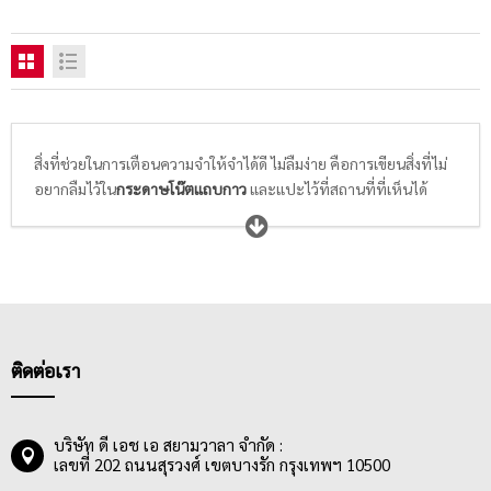
สิ่งที่ช่วยในการเตือนความจำให้จำได้ดี ไม่ลืมง่าย คือการเขียนสิ่งที่ไม่
อยากลืมไว้ใน
กระดาษโน๊ตแถบกาว
และแปะไว้ที่สถานที่ที่เห็นได้
ชัดเจน เช่น ตามโต๊ะทำงาน ผนังห้องประชุม หรือบนสมุดบันทึกส่วน
ตัว และหากต้องการจะย้ำเตือนสิ่งที่จดไว้ในสมุดบันทึกเล่มโปรดก็
สามารถคั่นหน้าสำคัญนั้นด้วย
ฟิล์มโน๊ตดัชนี
ซึ่งมีให้เลือกซื้อหลาก
หลายแบบ หลายดีไซน์ พนักงานออฟฟิศและนักเรียนนักศึกษาจึง
ควรเลือก
กระดาษโน้ต / ฟิล์มอินเด็กซ์
ให้เหมาะสมกับการใช้งาน โดย
พิจารณาจากดีไซน์ที่ชอบ, คุณภาพกาวที่ใช่สำหรับการลอกแล้วติด
ใหม่ได้หลายครั้ง ไม่ทิ้งคราบกาว หรือทำให้พื้นผิวเกิดความเสียหาย
ติดต่อเรา
บริษัท ดี เอช เอ สยามวาลา จำกัด :
เลขที่ 202 ถนนสุรวงศ์ เขตบางรัก กรุงเทพฯ 10500