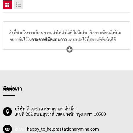
สิ่งที่ช่วยในการเตือนความจำให้จำได้ดี ไม่ลืมง่าย คือการเขียนสิ่งที่ไม่
อยากลืมไว้ใน
กระดาษโน๊ตแถบกาว
และแปะไว้ที่สถานที่ที่เห็นได้
ชัดเจน เช่น ตามโต๊ะทำงาน ผนังห้องประชุม หรือบนสมุดบันทึกส่วน
ตัว และหากต้องการจะย้ำเตือนสิ่งที่จดไว้ในสมุดบันทึกเล่มโปรดก็
สามารถคั่นหน้าสำคัญนั้นด้วย
ฟิล์มโน๊ตดัชนี
ซึ่งมีให้เลือกซื้อหลาก
หลายแบบ หลายดีไซน์ พนักงานออฟฟิศและนักเรียนนักศึกษาจึง
ควรเลือก
กระดาษโน้ต / ฟิล์มอินเด็กซ์
ให้เหมาะสมกับการใช้งาน โดย
พิจารณาจากดีไซน์ที่ชอบ, คุณภาพกาวที่ใช่สำหรับการลอกแล้วติด
ใหม่ได้หลายครั้ง ไม่ทิ้งคราบกาว หรือทำให้พื้นผิวเกิดความเสียหาย
ติดต่อเรา
บริษัท ดี เอช เอ สยามวาลา จำกัด :
เลขที่ 202 ถนนสุรวงศ์ เขตบางรัก กรุงเทพฯ 10500
อีเมล :
happy_to_help@stationerymine.com