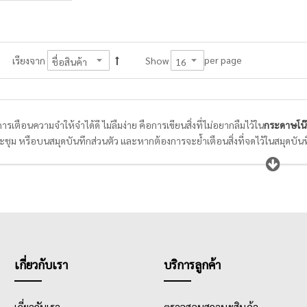
per page
เรียงจาก
Show
นการเตือนความจำให้จำได้ดี ไม่ลืมง่าย คือการเขียนสิ่งที่ไม่อยากลืมไว้ใน
กระดาษโน
ชุม หรือบนสมุดบันทึกส่วนตัว และหากต้องการจะย้ำเตือนสิ่งที่จดไว้ในสมุดบันท
ายแบบ หลายดีไซน์ พนักงานออฟฟิศและนักเรียนนักศึกษาจึงควรเลือก
กระดาษโน
ภาพกาวที่ใช่สำหรับการลอกแล้วติดใหม่ได้หลายครั้ง ไม่ทิ้งคราบกาว หรือทำให้พ
เกี่ยวกับเรา
บริการลูกค้า
เกี่ยวกับเรา
ตรวจสอบสถานะสินค้า