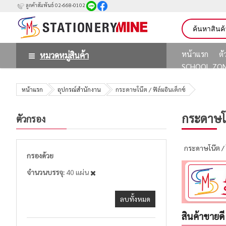
ลูกค้าสัมพันธ์ 02-668-0102
หน้าแรก
ต
หมวดหมู่สินค้า
SCHOOL ZO
หน้าแรก
อุปกรณ์สำนักงาน
กระดาษโน๊ต / ฟิล์มอินเด็กซ์
กระดาษโน๊
ตัวกรอง
กระดาษโน๊ต /
กรองด้วย
จำนวนบรรจุ
40 แผ่น
ลบทั้งหมด
สินค้าขายดี