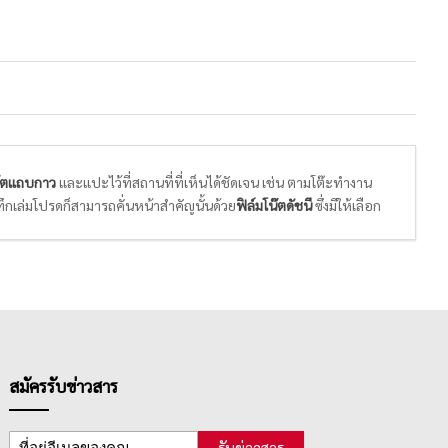
๊ตแถบกาว
และแปะไว้ที่สถานที่ที่เห็นได้ชัดเจน เช่น ตามโต๊ะทำงาน
ึกเล่มโปรดก็สามารถคั่นหน้าสำคัญนั้นด้วย
ฟิล์มโน๊ตดัชนี
ซึ่งมีให้เลือก
้ต / ฟิล์มอินเด็กซ์
ให้เหมาะสมกับการใช้งาน โดยพิจารณาจากดีไซน์
ื้นผิวเกิดความเสียหาย
สมัครรับข่าวสาร
รับข่าวสาร