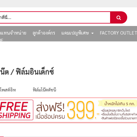
ัวแทนจำหน่าย
ลูกค้าองค์กร
แคมเปญพิเศษ
FACTORY OUTLE
NE
ต / ฟิล์มอินเด็กซ์
 โพสต์อิท
ฟิล์มโน๊ตดัชนี