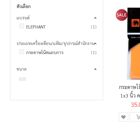
ตัวเลือก
แบรนด์
ชิ้น
ELEPHANT
1
ประเภทเครื่องเขียน/แฟ้ม/อุปกรณ์สำนักงาน
ชิ้น
กระดาษโน้ตแถบกาว
1
ขนาด
กระดาษโน
1x3 นิ้ว 
35.