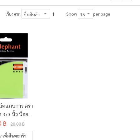
per page
เรียงจาก
Show
น๊ตแถบกาว ตรา
 3x3 นิ้ว นีออน
0 ฿
40 แผ่น)
20.00 ฿
เพิ่มในตะกร้า