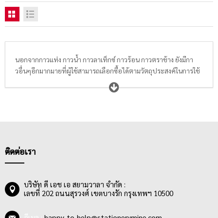
นอกจากกาวแท่ง กาวน้ำ กาวลาเท็กซ์ กาวร้อน กาวตราช้าง ยังมีกา
วอื่นๆอีกมากมายที่ผู้ใช้สามารถเลือกซื้อได้ตามวัตถุประสงค์ในการใช้
งาน เช่น กาวติดผ้า (Fabric Glue), กาวอะคริลิค (Acrylic glue), กา
วอีพ็อกซี่ (Epoxy Glue), กาวคอนแท็กซีเมนต์ (Contact Cement
Glue), กาวอะลิฟาติก (Aliphatic Glue หรือ กาวเหลือง หรือ กาวยาง
หรือ กาวทารองเท้า) เป็นต้น
ติดต่อเรา
บริษัท ดี เอช เอ สยามวาลา จำกัด :
เลขที่ 202 ถนนสุรวงศ์ เขตบางรัก กรุงเทพฯ 10500
อีเมล :
happy_to_help@stationerymine.com