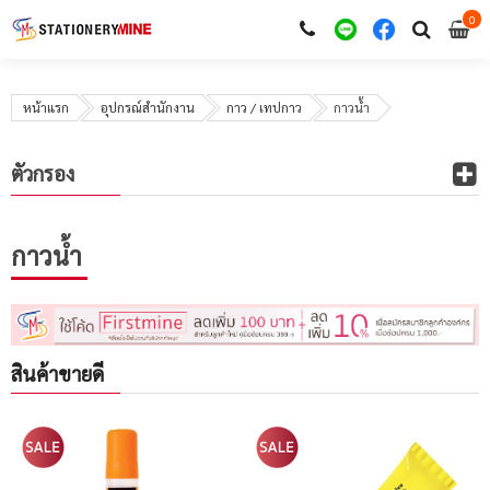
0
i
0
หน้าแรก
อุปกรณ์สำนักงาน
กาว / เทปกาว
กาวน้ำ
ตัวกรอง
กาวน้ำ
สินค้าขายดี