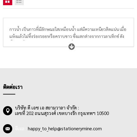
กาวน้ำ เป็นกาวที่มีลักษณะใสเหมือนน้ำ แต่มีความเหนียวติดแน่น เมื่อ
แห้งแล้วไม่ทิ้งร่องรอยหรือคราบขาว ซึ่งแตกต่างจากกาวลาเท็กซ์ ดัง
นั้นกาวน้ำจึงเหมาะกับงานประดิษฐ์ที่ต้องการความปราณีตเรียบร้อย
อย่างมาก เช่น การประดิษฐ์ดอกไม้, การประดิษฐ์ของตกแต่งบ้าน
ต่างๆ เป็นต้น ส่วนใหญ่จะนิยมใช้กาวน้ำในการแปะติดวัสดุบางๆเบาๆ
เช่น กระดาษ และผ้า เนื่องจากมีแรงยึดเกาะน้อยกว่ากาวประเภทอื่นๆ
ปัจจุบันกาวน้ำมีจำหน่ายในรูปแบบของขวดทั้งทรงกระบอกและทรง
สามเหลี่ยม มีทั้งแบบหัวฟองน้ำ และแบบหัวไม้พายสำหรับทากาว
ทั้งนี้ผู้ใช้สามารถเลือกซื้อให้เหมาะกับงานที่ต้องการใช้ได้
ติดต่อเรา
บริษัท ดี เอช เอ สยามวาลา จำกัด :
เลขที่ 202 ถนนสุรวงศ์ เขตบางรัก กรุงเทพฯ 10500
อีเมล :
happy_to_help@stationerymine.com