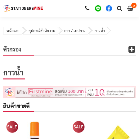
0
i
0
หน้าแรก
อุปกรณ์สำนักงาน
กาว / เทปกาว
กาวน้ำ
ตัวกรอง
กาวน้ำ
สินค้าขายดี