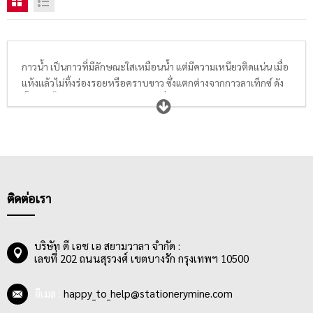
กาวน้ำ เป็นกาวที่มีลักษณะใสเหมือนน้ำ แต่มีความเหนียวติดแน่น เมื่อ
แห้งแล้วไม่ทิ้งร่องรอยหรือคราบขาว ซึ่งแตกต่างจากกาวลาเท็กซ์ ดัง
นั้นกาวน้ำจึงเหมาะกับงานประดิษฐ์ที่ต้องการความปราณีตเรียบร้อย
อย่างมาก เช่น การประดิษฐ์ดอกไม้, การประดิษฐ์ของตกแต่งบ้าน
ต่างๆ เป็นต้น ส่วนใหญ่จะนิยมใช้กาวน้ำในการแปะติดวัสดุบางๆเบาๆ
เช่น กระดาษ และผ้า เนื่องจากมีแรงยึดเกาะน้อยกว่ากาวประเภทอื่นๆ
ปัจจุบันกาวน้ำมีจำหน่ายในรูปแบบของขวดทั้งทรงกระบอกและทรง
สามเหลี่ยม มีทั้งแบบหัวฟองน้ำ และแบบหัวไม้พายสำหรับทากาว
ทั้งนี้ผู้ใช้สามารถเลือกซื้อให้เหมาะกับงานที่ต้องการใช้ได้
ติดต่อเรา
บริษัท ดี เอช เอ สยามวาลา จำกัด :
เลขที่ 202 ถนนสุรวงศ์ เขตบางรัก กรุงเทพฯ 10500
อีเมล :
happy_to_help@stationerymine.com