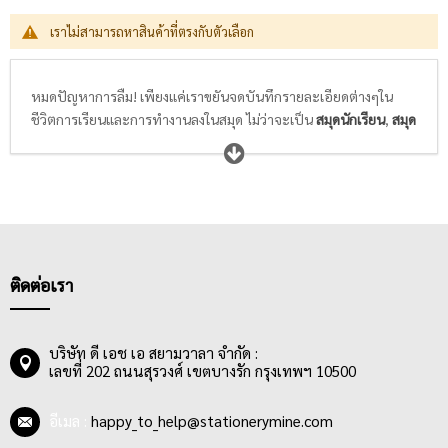
เราไม่สามารถหาสินค้าที่ตรงกับตัวเลือก
หมดปัญหาการลืม! เพียงแค่เราขยันจดบันทึกรายละเอียดต่างๆใน
ชีวิตการเรียนและการทำงานลงในสมุด ไม่ว่าจะเป็น
สมุดนักเรียน
,
สมุด
ฉีก/สมุดรายงาน
,
สมุดบัญชี
,
สมุดบันทึก
หรือ
แบบฟอร์ม
เพียงแค่
เขียนรายละเอียดของสิ่งที่สำคัญหรือวาดภาพของสิ่งที่ต้องการจดจำ
ลงในสมุดสวยๆลายน่ารักๆที่เราเลือกเองตามสไตล์ความชอบที่ไม่ซ้ำ
แบบใคร แค่นี้ก็ทำให้ชีวิตการเรียนและการทำงานของเราง่ายขึ้น ไม่
ลืมส่งการบ้านให้คุณครูหรืออาจารย์ ไม่ลืมส่งรายงานให้หัวหน้า และ
ไม่ลืมเหตุการณ์สำคัญๆในทุกช่วงชีวิต
ติดต่อเรา
บริษัท ดี เอช เอ สยามวาลา จำกัด :
เลขที่ 202 ถนนสุรวงศ์ เขตบางรัก กรุงเทพฯ 10500
อีเมล :
happy_to_help@stationerymine.com