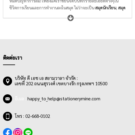
หมดปัญหาการลืม! เพียงแค่เราขยันจดบันทึกรายละเอียดต่างๆใน
ชีวิตการเรียนและการทำงานลงในสมุด ไม่ว่าจะเป็น
สมุดนักเรียน
,
สมุด
ฉีก/สมุดรายงาน
,
สมุดบัญชี
,
สมุดบันทึก
หรือ
แบบฟอร์ม
เพียงแค่
เขียนรายละเอียดของสิ่งที่สำคัญหรือวาดภาพของสิ่งที่ต้องการจดจำ
ลงในสมุดสวยๆลายน่ารักๆที่เราเลือกเองตามสไตล์ความชอบที่ไม่ซ้ำ
แบบใคร แค่นี้ก็ทำให้ชีวิตการเรียนและการทำงานของเราง่ายขึ้น ไม่
ลืมส่งการบ้านให้คุณครูหรืออาจารย์ ไม่ลืมส่งรายงานให้หัวหน้า และ
ไม่ลืมเหตุการณ์สำคัญๆในทุกช่วงชีวิต
ติดต่อเรา
บริษัท ดี เอช เอ สยามวาลา จำกัด :
เลขที่ 202 ถนนสุรวงศ์ เขตบางรัก กรุงเทพฯ 10500
อีเมล :
happy_to_help@stationerymine.com
โทร : 02-668-0102