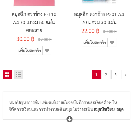
สมุดฉีก ตราช้าง P-110
สมุดฉีก ตราช้าง P201 A4
A4 70 แกรม 50 แผ่น
70 แกรม 30 แผ่น
คละลาย
22.00 ฿
30.00 ฿
30.00 ฿
39.00 ฿
เพิ่มในตะกร้า
เพิ่มในตะกร้า
1
2
3
หมดปัญหาการลืม! เพียงแค่เราขยันจดบันทึกรายละเอียดต่างๆใน
ชีวิตการเรียนและการทำงานลงในสมุด ไม่ว่าจะเป็น
สมุดนักเรียน
,
สมุด
ฉีก/สมุดรายงาน
,
สมุดบัญชี
,
สมุดบันทึก
หรือ
แบบฟอร์ม
เพียงแค่
เขียนรายละเอียดของสิ่งที่สำคัญหรือวาดภาพของสิ่งที่ต้องการจดจำ
ลงในสมุดสวยๆลายน่ารักๆที่เราเลือกเองตามสไตล์ความชอบที่ไม่ซ้ำ