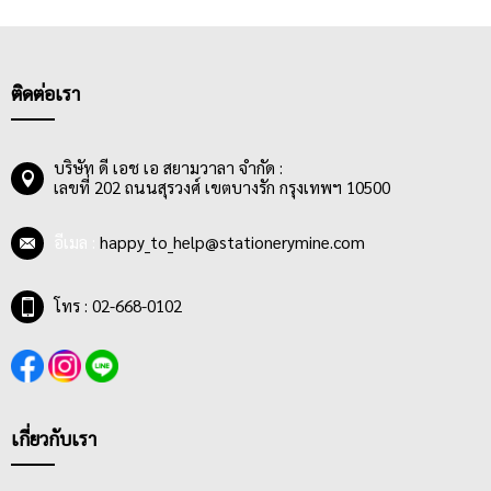
แบบใคร แค่นี้ก็ทำให้ชีวิตการเรียนและการทำงานของเราง่ายขึ้น ไม่
ลืมส่งการบ้านให้คุณครูหรืออาจารย์ ไม่ลืมส่งรายงานให้หัวหน้า และ
ไม่ลืมเหตุการณ์สำคัญๆในทุกช่วงชีวิต
ติดต่อเรา
บริษัท ดี เอช เอ สยามวาลา จำกัด :
เลขที่ 202 ถนนสุรวงศ์ เขตบางรัก กรุงเทพฯ 10500
อีเมล :
happy_to_help@stationerymine.com
โทร : 02-668-0102
เกี่ยวกับเรา