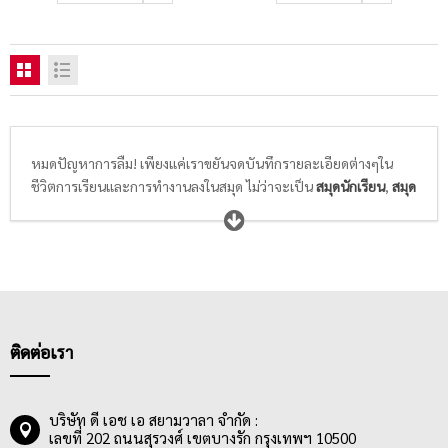
หมดปัญหาการลืม! เพียงแค่เราขยันจดบันทึกรายละเอียดต่างๆใน
ชีวิตการเรียนและการทำงานลงในสมุด ไม่ว่าจะเป็น
สมุดนักเรียน
,
สมุด
ฉีก/สมุดรายงาน
,
สมุดบัญชี
,
สมุดบันทึก
หรือ
แบบฟอร์ม
เพียงแค่
เขียนรายละเอียดของสิ่งที่สำคัญหรือวาดภาพของสิ่งที่ต้องการจดจำ
ลงในสมุดสวยๆลายน่ารักๆที่เราเลือกเองตามสไตล์ความชอบที่ไม่ซ้ำ
แบบใคร แค่นี้ก็ทำให้ชีวิตการเรียนและการทำงานของเราง่ายขึ้น ไม่
ลืมส่งการบ้านให้คุณครูหรืออาจารย์ ไม่ลืมส่งรายงานให้หัวหน้า และ
ไม่ลืมเหตุการณ์สำคัญๆในทุกช่วงชีวิต
ติดต่อเรา
บริษัท ดี เอช เอ สยามวาลา จำกัด :
เลขที่ 202 ถนนสุรวงศ์ เขตบางรัก กรุงเทพฯ 10500