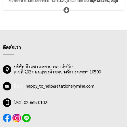
ชีวิตการเรียนและการทำงานลงในสมุด ไม่ว่าจะเป็น
สมุดนักเรียน
,
สมุด
ฉีก/สมุดรายงาน
,
สมุดบัญชี
,
สมุดบันทึก
หรือ
แบบฟอร์ม
เพียงแค่
เขียนรายละเอียดของสิ่งที่สำคัญหรือวาดภาพของสิ่งที่ต้องการจดจำ
ลงในสมุดสวยๆลายน่ารักๆที่เราเลือกเองตามสไตล์ความชอบที่ไม่ซ้ำ
แบบใคร แค่นี้ก็ทำให้ชีวิตการเรียนและการทำงานของเราง่ายขึ้น ไม่
ลืมส่งการบ้านให้คุณครูหรืออาจารย์ ไม่ลืมส่งรายงานให้หัวหน้า และ
ไม่ลืมเหตุการณ์สำคัญๆในทุกช่วงชีวิต
ติดต่อเรา
บริษัท ดี เอช เอ สยามวาลา จำกัด :
เลขที่ 202 ถนนสุรวงศ์ เขตบางรัก กรุงเทพฯ 10500
อีเมล :
happy_to_help@stationerymine.com
โทร : 02-668-0102