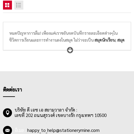
หมดปัญหาการลืม! เพียงแค่เราขยันจดบันทึกรายละเอียดต่างๆใน
ชีวิตการเรียนและการทำงานลงในสมุด ไม่ว่าจะเป็น
สมุดนักเรียน
,
สมุด
ฉีก/สมุดรายงาน
,
สมุดบัญชี
,
สมุดบันทึก
หรือ
แบบฟอร์ม
เพียงแค่
เขียนรายละเอียดของสิ่งที่สำคัญหรือวาดภาพของสิ่งที่ต้องการจดจำ
ลงในสมุดสวยๆลายน่ารักๆที่เราเลือกเองตามสไตล์ความชอบที่ไม่ซ้ำ
แบบใคร แค่นี้ก็ทำให้ชีวิตการเรียนและการทำงานของเราง่ายขึ้น ไม่
ลืมส่งการบ้านให้คุณครูหรืออาจารย์ ไม่ลืมส่งรายงานให้หัวหน้า และ
ไม่ลืมเหตุการณ์สำคัญๆในทุกช่วงชีวิต
ติดต่อเรา
บริษัท ดี เอช เอ สยามวาลา จำกัด :
เลขที่ 202 ถนนสุรวงศ์ เขตบางรัก กรุงเทพฯ 10500
อีเมล :
happy_to_help@stationerymine.com