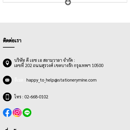
เขียนรายละเอียดของสิ่งที่สำคัญหรือวาดภาพของสิ่งที่ต้องการจดจำ
ลงในสมุดสวยๆลายน่ารักๆที่เราเลือกเองตามสไตล์ความชอบที่ไม่ซ้ำ
แบบใคร แค่นี้ก็ทำให้ชีวิตการเรียนและการทำงานของเราง่ายขึ้น ไม่
ลืมส่งการบ้านให้คุณครูหรืออาจารย์ ไม่ลืมส่งรายงานให้หัวหน้า และ
ไม่ลืมเหตุการณ์สำคัญๆในทุกช่วงชีวิต
ติดต่อเรา
บริษัท ดี เอช เอ สยามวาลา จำกัด :
เลขที่ 202 ถนนสุรวงศ์ เขตบางรัก กรุงเทพฯ 10500
อีเมล :
happy_to_help@stationerymine.com
โทร : 02-668-0102