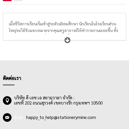
เมื่อชีวิตการเรียนเริ่มเข้าสู่ระดับมัธยมศึกษา นักเรียนในโรงเรียนส่วน
ใหญ่จะได้รับมอบหมายจากคุณครูอาจารย์ให้ทำรายงานเยอะขึ้น ทั้ง
รายงานกลุ่มหรืองานเดี่ยว ทำให้ต้องซื้อสมุดฉีกและสมุดรายงาน
เตรียมไว้ในพร้อมในกระเป๋าเสมอ สมุดฉีกมีหลายประเภท ได้แก่
เส้น
ฉีกเส้นมาตรฐาน
8 มม. คือสมุดฉีกมีเส้นทั่วไปที่เหมาะกับงานเขียน
การบ้าน เขียนรายงานส่งครู มีทั้งแบบมีเส้นสีแดงกั้นหน้าและไม่มีเส้น
นักเรียนสามารถเลือกซื้อได้ตามความเหมาะสม นอกจากนี้ยังมี
สมุดฉีก
ลายตาราง
ที่เหมาะกับการเรียนวิชาเลขเป็นอย่างมาก เหมาะกับการ
ใช้ในการสร้างกราฟ หรือแผนผังต่างๆให้ได้ตามโจทย์คณิตศาสตร์
ติดต่อเรา
ชีวิตการเรียนเลขที่แสนยากก็จะง่ายขึ้นเยอะ นอกจากนี้ยังมี
สมุดบัญชี
รายวัน
ที่นักเรียนพาณิชย์จะใช้ในการเรียนงบกำไรขาดทุน หรือ
เจ้าของกิจการจะใช้ในการทำสมุดบัญชีอย่างง่ายๆใช้จดบันทึกเงินเข้า
บริษัท ดี เอช เอ สยามวาลา จำกัด :
เลขที่ 202 ถนนสุรวงศ์ เขตบางรัก กรุงเทพฯ 10500
และออกรายวันได้
อีเมล :
happy_to_help@stationerymine.com