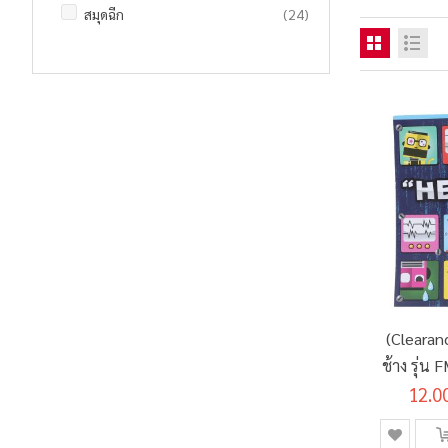
รายการ
สมุดฉีก
24
(Clearan
ช้าง รุ่น
12.0
แกร
(S