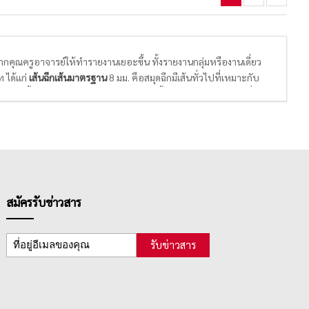
จากคุณครูอาจารย์ให้ทำรายงานเยอะขึ้น ทั้งรายงานกลุ่มหรืองานเดี่ยว
 ได้แก่
เส้นฉีกเส้นมาตรฐาน
8 มม. คือสมุดฉีกมีเส้นทั่วไปที่เหมาะกับ
ารถเลือกซื้อได้ตามความเหมาะสม นอกจากนี้ยังมี
สมุดฉีกลายตาราง
ที่
้ได้ตามโจทย์คณิตศาสตร์ ชีวิตการเรียนเลขที่แสนยากก็จะง่ายขึ้น
เจ้าของกิจการจะใช้ในการทำสมุดบัญชีอย่างง่ายๆใช้จดบันทึกเงินเข้า
สมัครรับข่าวสาร
รับข่าวสาร