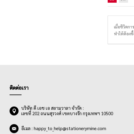
เมื่อชีวิตก
ทำให้ต้องซ
งานเขียนการ
เหมาะกับกา
เยอะ นอกจาก
และออกราย
ติดต่อเรา
บริษัท ดี เอช เอ สยามวาลา จำกัด :
เลขที่ 202 ถนนสุรวงศ์ เขตบางรัก กรุงเทพฯ 10500
อีเมล :
happy_to_help@stationerymine.com