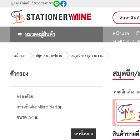
ลูกค้าสัมพันธ์ 02-668-0102
หน้าแรก
ต
หมวดหมู่สินค้า
SCHOOL ZO
หน้าแรก
สมุด / แบบฟอร์ม
สมุดฉีก/สมุดรายงาน
สมุดฉีก/
ตัวกรอง
สมุดฉีกเส้นม
กรองด้วย
การเข้าเล่ม
Mikro Ned
ขนาด
A4
สินค้าขายดี
ลบทั้งหมด