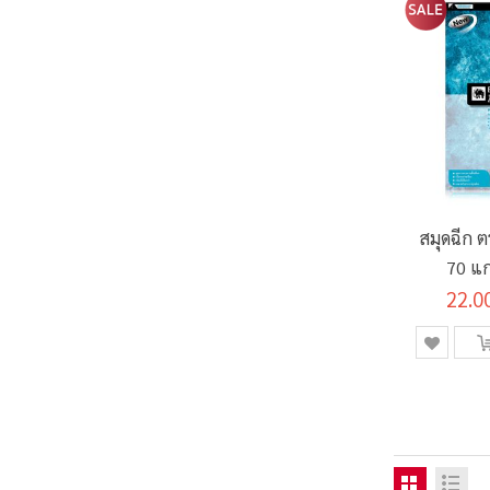
สมุดฉีก 
70 แก
22.0