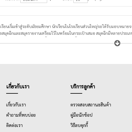
ารเรียนเริ่มเข้าสู่ระดับมัธยมศึกษา นักเรียนในโรงเรียนส่วนใหญ่จะได้รับมอบหมาย
ื้อสมุดฉีกและสมุดรายงานเตรียมไว้ในพร้อมในกระเป๋าเสมอ สมุดฉีกมีหลายประเภท
บ้าน เขียนรายงานส่งครู มีทั้งแบบมีเส้นสีแดงกั้นหน้าและไม่มีเส้น นักเรียนสาม
รเรียนวิชาเลขเป็นอย่างมาก เหมาะกับการใช้ในการสร้างกราฟ หรือแผนผังต่างๆให
นี้ยังมี
สมุดบัญชี
รายวัน
ที่นักเรียนพาณิชย์จะใช้ในการเรียนงบกำไรขาดทุน หรือ
วันได้
เกี่ยวกับเรา
บริการลูกค้า
เกี่ยวกับเรา
ตรวจสอบสถานะสินค้า
คำถามที่พบบ่อย
คู่มือนักช้อป
ติดต่อเรา
วิธีลบคุกกี้