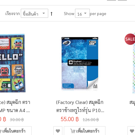
per page
เรียงจาก
Show
ce) สมุดฉีก ตรา
(Factory Clear) สมุดฉีก
สม
 FMP ขนาด A4 70
ตราช้างทรูไรท์รุ่น P101
0 ฿
ม 50 แผ่น
70แกรม 50แผ่น (3เล่ม/
55.00 ฿
30.00 ฿
126.00 ฿
D134495)
แพ็ค)
เพิ่มในตะกร้า
เพิ่มในตะกร้า