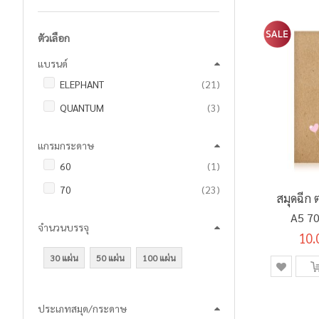
ตัวเลือก
แบรนด์
รายการ
ELEPHANT
21
รายการ
QUANTUM
3
แกรมกระดาษ
ชิ้น
60
1
รายการ
70
23
สมุดฉีก
A5 70
จำนวนบรรจุ
10.
30 แผ่น
50 แผ่น
100 แผ่น
ประเภทสมุด/กระดาษ