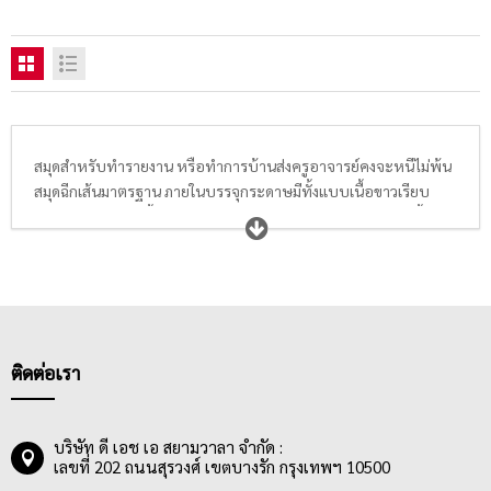
สมุดสำหรับทำรายงาน หรือทำการบ้านส่งครูอาจารย์คงจะหนีไม่พ้น
สมุดฉีกเส้นมาตรฐาน ภายในบรรจุกระดาษมีทั้งแบบเนื้อขาวเรียบ
ธรรมดาและแบบเนื้อกระดาษ True Write ช่วยถนอมสายตา มีทั้ง
ขนาด A4, A5 และ A6 มีทั้งแบบ 50 แกรม, 60 แกรม, 70 แกรม และ
80 แกรม อีกทั้งยังมีแบบมีเส้นสีแดงกั้นหน้าและไม่มีเส้นให้นักเรียน
นักศึกษา หรือพนักงานออฟฟิศได้เลือกซื้อตามความเหมาะสมอีก
ด้วย จะเขียนรายงาน ทำการบ้าน หรือจดบันทึกการประชุมก็ได้ทั้งนั้น
เพราะสมุดฉีกขนาด A4 เหมาะสำหรับการเขียนรายงานส่งอาจารย์
หรือคุณครู กลุ่มผู้ซื้อสมุดฉีกเส้นมาตรฐานส่วนใหญ่จึงเป็น กลุ่ม
ติดต่อเรา
นักเรียนและนักศึกษาในระดับชั้นต่างๆ โดยสมุดฉีกเส้นมาตรฐาน สมุด
ฉีก A4 สามารถหาซื้อได้ง่ายและมีราคาเหมาะสม ไม่แพง ทำให้
นักเรียน นักศึกษา สามารถซื้อใช้ได้เรื่อยๆ
บริษัท ดี เอช เอ สยามวาลา จำกัด :
เลขที่ 202 ถนนสุรวงศ์ เขตบางรัก กรุงเทพฯ 10500
สมุดฉีกเส้นมาตรฐานมีลายเส้นมาตรฐาน 8 มม. และมีจำนวนแผ่น