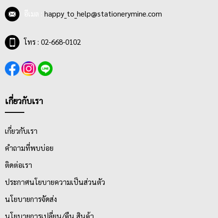
ตั้งแต่ 25 แผ่น, 30 แผ่น, 40 แผ่น, 50 แผ่น, 70 แผ่น และ 100 แผ่น มี
อีเมล :
happy_to_help@stationerymine.com
การเข้าเล่มแบบ MIKRO NED สามารถฉีกได้ง่าย หน้าปกทำมาจาก
กระดาษลวดลายน่ารัก ลายลิขสิทธิ์ ลายการ์ตูนต่างๆที่มี สีสัน และ
ลวดลายสดใส น่าซื้อ
โทร : 02-668-0102
เกี่ยวกับเรา
เกี่ยวกับเรา
คำถามที่พบบ่อย
ติดต่อเรา
ประกาศนโยบายความเป็นส่วนตัว
นโยบายการจัดส่ง
นโยบายการเปลี่ยน/คืน สินค้า