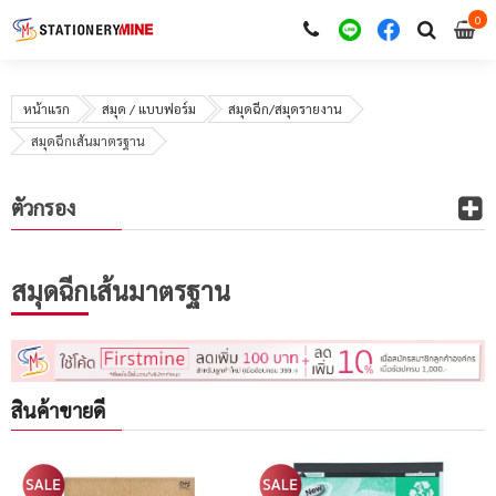
0
i
0
หน้าแรก
สมุด / แบบฟอร์ม
สมุดฉีก/สมุดรายงาน
สมุดฉีกเส้นมาตรฐาน
ตัวกรอง
สมุดฉีกเส้นมาตรฐาน
สินค้าขายดี