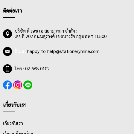
เพราะสมุดฉีกขนาด A4 เหมาะสำหรับการเขียนรายงานส่งอาจารย์
หรือคุณครู กลุ่มผู้ซื้อสมุดฉีกเส้นมาตรฐานส่วนใหญ่จึงเป็น กลุ่ม
ติดต่อเรา
นักเรียนและนักศึกษาในระดับชั้นต่างๆ โดยสมุดฉีกเส้นมาตรฐาน สมุด
ฉีก A4 สามารถหาซื้อได้ง่ายและมีราคาเหมาะสม ไม่แพง ทำให้
นักเรียน นักศึกษา สามารถซื้อใช้ได้เรื่อยๆ
บริษัท ดี เอช เอ สยามวาลา จำกัด :
เลขที่ 202 ถนนสุรวงศ์ เขตบางรัก กรุงเทพฯ 10500
สมุดฉีกเส้นมาตรฐานมีลายเส้นมาตรฐาน 8 มม. และมีจำนวนแผ่น
ตั้งแต่ 25 แผ่น, 30 แผ่น, 40 แผ่น, 50 แผ่น, 70 แผ่น และ 100 แผ่น มี
อีเมล :
happy_to_help@stationerymine.com
การเข้าเล่มแบบ MIKRO NED สามารถฉีกได้ง่าย หน้าปกทำมาจาก
กระดาษลวดลายน่ารัก ลายลิขสิทธิ์ ลายการ์ตูนต่างๆที่มี สีสัน และ
ลวดลายสดใส น่าซื้อ
โทร : 02-668-0102
เกี่ยวกับเรา
เกี่ยวกับเรา
คำถามที่พบบ่อย