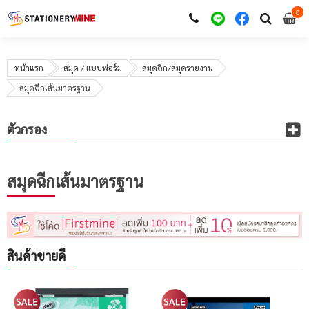
0
i
0
หน้าแรก
สมุด / แบบฟอร์ม
สมุดฉีก/สมุดรายงาน
สมุดฉีกเส้นมาตรฐาน
ตัวกรอง
สมุดฉีกเส้นมาตรฐาน
สินค้าขายดี