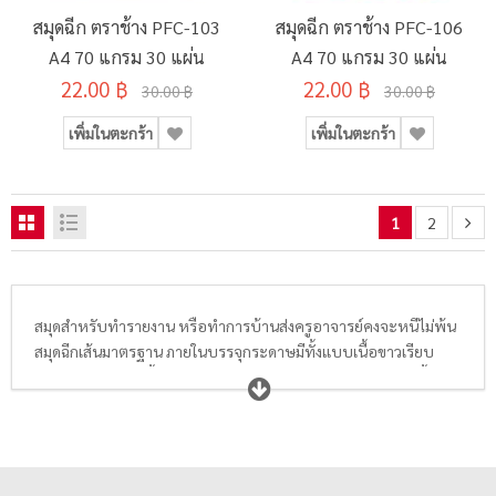
สมุดฉีก ตราช้าง PFC-103
สมุดฉีก ตราช้าง PFC-106
A4 70 แกรม 30 แผ่น
A4 70 แกรม 30 แผ่น
22.00 ฿
22.00 ฿
30.00 ฿
30.00 ฿
เพิ่มในตะกร้า
เพิ่มในตะกร้า
1
2
สมุดสำหรับทำรายงาน หรือทำการบ้านส่งครูอาจารย์คงจะหนีไม่พ้น
สมุดฉีกเส้นมาตรฐาน ภายในบรรจุกระดาษมีทั้งแบบเนื้อขาวเรียบ
ธรรมดาและแบบเนื้อกระดาษ True Write ช่วยถนอมสายตา มีทั้ง
ขนาด A4, A5 และ A6 มีทั้งแบบ 50 แกรม, 60 แกรม, 70 แกรม และ
80 แกรม อีกทั้งยังมีแบบมีเส้นสีแดงกั้นหน้าและไม่มีเส้นให้นักเรียน
นักศึกษา หรือพนักงานออฟฟิศได้เลือกซื้อตามความเหมาะสมอีก
ด้วย จะเขียนรายงาน ทำการบ้าน หรือจดบันทึกการประชุมก็ได้ทั้งนั้น