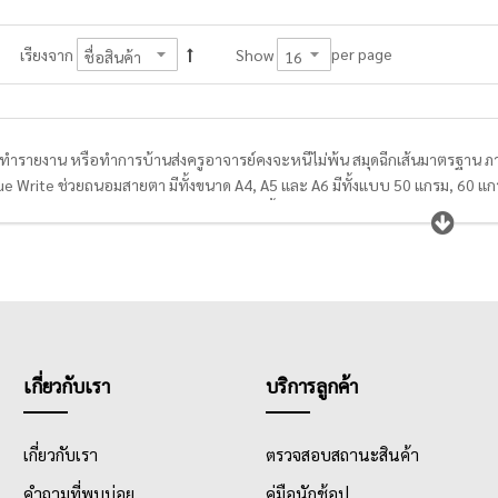
per page
เรียงจาก
Show
ทำรายงาน หรือทำการบ้านส่งครูอาจารย์คงจะหนีไม่พ้น สมุดฉีกเส้นมาตรฐาน ภ
 Write ช่วยถนอมสายตา มีทั้งขนาด A4, A5 และ A6 มีทั้งแบบ 50 แกรม, 60 แกรม,
เรียน นักศึกษา หรือพนักงานออฟฟิศได้เลือกซื้อตามความเหมาะสมอีกด้วย จะเขีย
เหมาะสำหรับการเขียนรายงานส่งอาจารย์หรือคุณครู กลุ่มผู้ซื้อสมุดฉีกเส้นมาตรฐ
มาตรฐาน สมุดฉีก A4 สามารถหาซื้อได้ง่ายและมีราคาเหมาะสม ไม่แพง ทำให้นักเรีย
นมาตรฐานมีลายเส้นมาตรฐาน 8 มม. และมีจำนวนแผ่น ตั้งแต่ 25 แผ่น, 30 แผ่น, 4
้ง่าย หน้าปกทำมาจากกระดาษลวดลายน่ารัก ลายลิขสิทธิ์ ลายการ์ตูนต่างๆที่มี ส
เกี่ยวกับเรา
บริการลูกค้า
เกี่ยวกับเรา
ตรวจสอบสถานะสินค้า
คำถามที่พบบ่อย
คู่มือนักช้อป