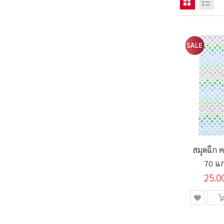
สมุดฉีก 
70 แก
25.0