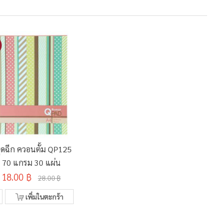
ุดฉีก ควอนตั้ม QP125
70 แกรม 30 แผ่น
18.00 ฿
28.00 ฿
เพิ่มในตะกร้า