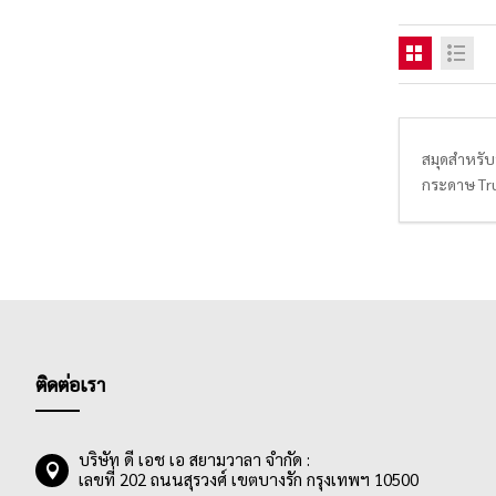
สมุดสำหรับ
กระดาษ True
เส้นให้นัก
ฉีกขนาด A4 
สมุดฉีกเส้น
สมุดฉีกเส้
สามารถฉีกได
ติดต่อเรา
บริษัท ดี เอช เอ สยามวาลา จำกัด :
เลขที่ 202 ถนนสุรวงศ์ เขตบางรัก กรุงเทพฯ 10500