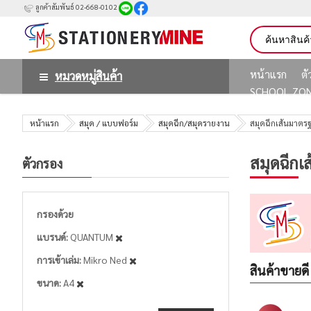
ลูกค้าสัมพันธ์ 02-668-0102
หน้าแรก
ต
หมวดหมู่สินค้า
SCHOOL ZO
หน้าแรก
สมุด / แบบฟอร์ม
สมุดฉีก/สมุดรายงาน
สมุดฉีกเส้นมาตร
สมุดฉีกเ
ตัวกรอง
กรองด้วย
แบรนด์
QUANTUM
การเข้าเล่ม
Mikro Ned
สินค้าขายดี
ขนาด
A4