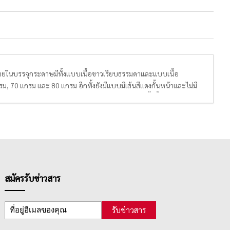
ายในบรรจุกระดาษมีทั้งแบบเนื้อขาวเรียบธรรมดาและแบบเนื้อ
 70 แกรม และ 80 แกรม อีกทั้งยังมีแบบมีเส้นสีแดงกั้นหน้าและไม่มี
นรายงาน ทำการบ้าน หรือจดบันทึกการประชุมก็ได้ทั้งนั้น เพราะสมุด
านส่วนใหญ่จึงเป็น กลุ่มนักเรียนและนักศึกษาในระดับชั้นต่างๆ โดย
น นักศึกษา สามารถซื้อใช้ได้เรื่อยๆ
0 แผ่น, 50 แผ่น, 70 แผ่น และ 100 แผ่น มีการเข้าเล่มแบบ MIKRO NED
ีสัน และลวดลายสดใส น่าซื้อ
สมัครรับข่าวสาร
รับข่าวสาร