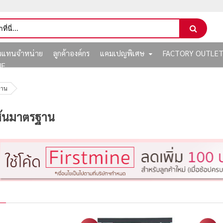
ัวแทนจำหน่าย
ลูกค้าองค์กร
แคมเปญพิเศษ
FACTORY OUTLE
NE
ฐาน
ส้นมาตรฐาน