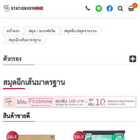
0
i
0
หน้าแรก
สมุด / แบบฟอร์ม
สมุดฉีก/สมุดรายงาน
สมุดฉีกเส้นมาตรฐาน
ตัวกรอง
สมุดฉีกเส้นมาตรฐาน
สินค้าขายดี