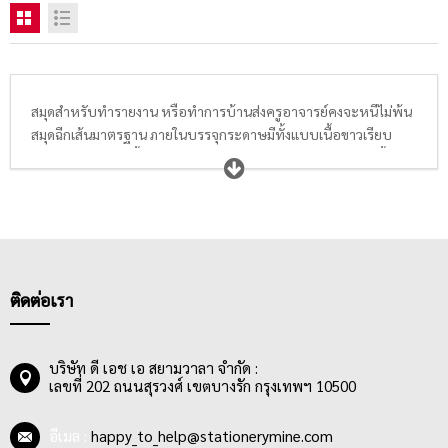
สมุดสำหรับทำรายงาน หรือทำการบ้านส่งครูอาจารย์คงจะหนีไม่พ้น
สมุดฉีกเส้นมาตรฐาน ภายในบรรจุกระดาษมีทั้งแบบเนื้อขาวเรียบ
ธรรมดาและแบบเนื้อกระดาษ True Write ช่วยถนอมสายตา มีทั้ง
ขนาด A4, A5 และ A6 มีทั้งแบบ 50 แกรม, 60 แกรม, 70 แกรม และ
80 แกรม อีกทั้งยังมีแบบมีเส้นสีแดงกั้นหน้าและไม่มีเส้นให้นักเรียน
นักศึกษา หรือพนักงานออฟฟิศได้เลือกซื้อตามความเหมาะสมอีก
ด้วย จะเขียนรายงาน ทำการบ้าน หรือจดบันทึกการประชุมก็ได้ทั้งนั้น
เพราะสมุดฉีกขนาด A4 เหมาะสำหรับการเขียนรายงานส่งอาจารย์
หรือคุณครู กลุ่มผู้ซื้อสมุดฉีกเส้นมาตรฐานส่วนใหญ่จึงเป็น กลุ่ม
ติดต่อเรา
นักเรียนและนักศึกษาในระดับชั้นต่างๆ โดยสมุดฉีกเส้นมาตรฐาน สมุด
ฉีก A4 สามารถหาซื้อได้ง่ายและมีราคาเหมาะสม ไม่แพง ทำให้
นักเรียน นักศึกษา สามารถซื้อใช้ได้เรื่อยๆ
บริษัท ดี เอช เอ สยามวาลา จำกัด :
เลขที่ 202 ถนนสุรวงศ์ เขตบางรัก กรุงเทพฯ 10500
สมุดฉีกเส้นมาตรฐานมีลายเส้นมาตรฐาน 8 มม. และมีจำนวนแผ่น
ตั้งแต่ 25 แผ่น, 30 แผ่น, 40 แผ่น, 50 แผ่น, 70 แผ่น และ 100 แผ่น มี
อีเมล :
happy_to_help@stationerymine.com
การเข้าเล่มแบบ MIKRO NED สามารถฉีกได้ง่าย หน้าปกทำมาจาก