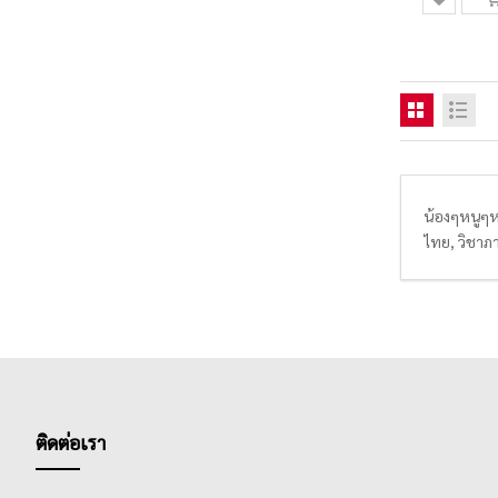
น้องๆหนูๆห
ไทย, วิชาภ
ลวดลายน่ารั
เส้นบรรทัด
ติดต่อเรา