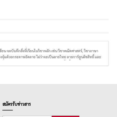
 จดบันทึกสิ่งที่เรียนในวิชาหลัก เช่น วิชาคณิตศาสตร์, วิชาภาษา
ุ้มด้วยกระดาษอัดลาย ไม่ว่าจะเป็นลายไทย ลายการ์ตูนลิขสิทธิ์ และ
ยบเนียน ถนอมสายตาแก่นักเรียน คุณครู อีกทั้งเนื้อในมีการพิมพ์ลาย
สมัครรับข่าวสาร