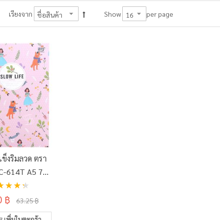
per page
เรียงจาก
Show
ข็งริมลวด ตรา
C-614T A5 70
ับ:
 แผ่น คละลาย
%
0 ฿
63.25 ฿
เพิ่มในตะกร้า