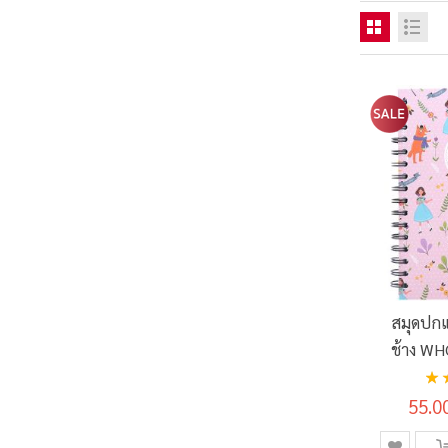
สมุดปกแ
ช้าง WH
อันด
แกรม 80
87
55.0