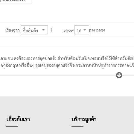
per page
เรียงจาก
Show
ลายคน คงต้องมองหาสมุดปกแข็ง สำหรับต้อนรับเปิดเทอมหรือไว้ใช้สำหรับขีดเขียน
าษาอังกฤษ หรืออื่นๆ จุดเด่นของสมุดกแข็งคือ กระดาษหน้าปกทำจากกระดาษแข็งห
กอื่นๆ ด้วยการเย็บเข้าเล่มที่แน่นหนา ทนทานต่อการใช้งาน เนื้อกระดาษสีขาวเรี
ขนาดได้มาตรฐาน 8 มม.
เกี่ยวกับเรา
บริการลูกค้า