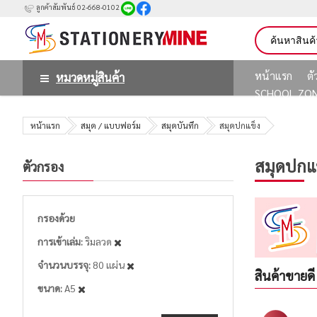
ลูกค้าสัมพันธ์ 02-668-0102
หน้าแรก
ต
หมวดหมู่สินค้า
SCHOOL ZO
หน้าแรก
สมุด / แบบฟอร์ม
สมุดบันทึก
สมุดปกแข็ง
สมุดปกแ
ตัวกรอง
กรองด้วย
การเข้าเล่ม
ริมลวด
จำนวนบรรจุ
80 แผ่น
สินค้าขายดี
ขนาด
A5