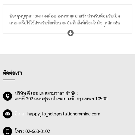
น้องๆหนูๆหลายคน คงต้องมองหาสมุดปกแข็ง สำหรับต้อนรับเปิด
เทอมหรือไว้ใช้สำหรับขีดเขียน จดบันทึกสิ่งที่เรียนในวิชาหลัก เช่น
วิชาคณิตศาสตร์, วิชาภาษาไทย, วิชาภาษาอังกฤษ หรืออื่นๆ จุดเด่น
ของสมุดกแข็งคือ กระดาษหน้าปกทำจากกระดาษแข็งหุ้มด้วย
กระดาษอัดลาย ไม่ว่าจะเป็นลายไทย ลายการ์ตูนลิขสิทธิ์ และลวดลาย
น่ารักอื่นๆ ด้วยการเย็บเข้าเล่มที่แน่นหนา ทนทานต่อการใช้งาน เนื้อ
กระดาษสีขาวเรียบเนียน ถนอมสายตาแก่นักเรียน คุณครู อีกทั้งเนื้อใน
มีการพิมพ์ลายเส้นบรรทัดขนาดได้มาตรฐาน 8 มม.
ติดต่อเรา
บริษัท ดี เอช เอ สยามวาลา จำกัด :
เลขที่ 202 ถนนสุรวงศ์ เขตบางรัก กรุงเทพฯ 10500
อีเมล :
happy_to_help@stationerymine.com
โทร : 02-668-0102