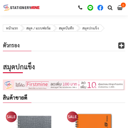
0
i
0
หน้าแรก
สมุด / แบบฟอร์ม
สมุดบันทึก
สมุดปกแข็ง
ตัวกรอง
สมุดปกแข็ง
สินค้าขายดี