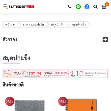
0
i
0
หน้าแรก
สมุด / แบบฟอร์ม
สมุดบันทึก
สมุดปกแข็ง
ตัวกรอง
สมุดปกแข็ง
สินค้าขายดี