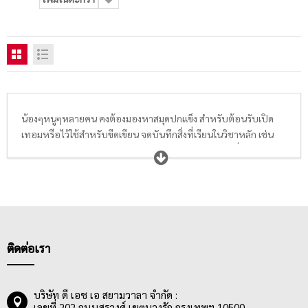
น้องๆหนูๆหลายคน คงต้องมองหาสมุดปกแข็ง สำหรับต้อนรับเปิด
เทอมหรือไว้ใช้สำหรับขีดเขียน จดบันทึกสิ่งที่เรียนในวิชาหลัก เช่น
วิชาคณิตศาสตร์, วิชาภาษาไทย, วิชาภาษาอังกฤษ หรืออื่นๆ จุดเด่น
ของสมุดกแข็งคือ กระดาษหน้าปกทำจากกระดาษแข็งหุ้มด้วย
กระดาษอัดลาย ไม่ว่าจะเป็นลายไทย ลายการ์ตูนลิขสิทธิ์ และลวดลาย
น่ารักอื่นๆ ด้วยการเย็บเข้าเล่มที่แน่นหนา ทนทานต่อการใช้งาน เนื้อ
กระดาษสีขาวเรียบเนียน ถนอมสายตาแก่นักเรียน คุณครู อีกทั้งเนื้อใน
มีการพิมพ์ลายเส้นบรรทัดขนาดได้มาตรฐาน 8 มม.
ติดต่อเรา
บริษัท ดี เอช เอ สยามวาลา จำกัด :
เลขที่ 202 ถนนสุรวงศ์ เขตบางรัก กรุงเทพฯ 10500