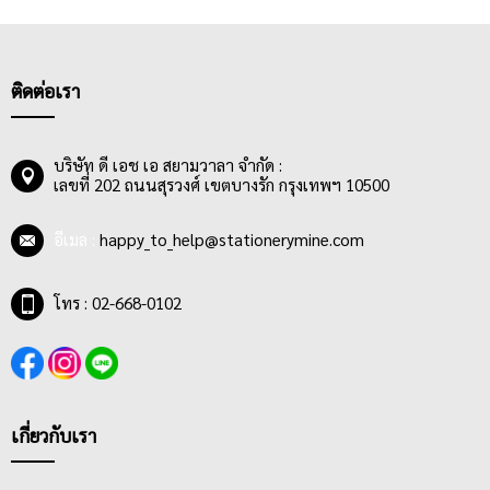
สะดวกสบายให้ผู้ใช้งาน,
บิลเงินสดธรรมดา
และ
ใบส่งของธรรมดา
ที่
ต้องใช้กับแผ่นคาร์บอนหรือแผ่นก๊อปปี้รองไว้ เหมาะสำหรับ
พนักงานบัญชีในสำนักงานที่ออกบิลเป็นประจำ นอกจากนี้ ยังมีแบบ
ฟอร์ม
หนังสือสัญญาต่างๆ
ที่จำเป็นสำหรับใช้งานทั่วไปในชีวิตประจำ
ติดต่อเรา
วัน เช่น หนังสือมอบอำนาจ, ใบโอน และอื่นๆ
บริษัท ดี เอช เอ สยามวาลา จำกัด :
เลขที่ 202 ถนนสุรวงศ์ เขตบางรัก กรุงเทพฯ 10500
อีเมล :
happy_to_help@stationerymine.com
โทร : 02-668-0102
เกี่ยวกับเรา