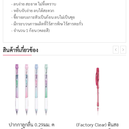
- ลบง่าย สะอาด ไม่ทิ้งคราบ
- หยิบจับง่าย ลบได้สะดวก
- ขี้ยางลบเกาะตัวเป็นก้อน ลบไม่เป็นขุย
- มีกระบวนการผลิตที่ไร้สารพิษ ไร้สารตะกั่ว
- จำนวน 1 ก้อน (คละสี)
สินค้าที่เกี่ยวข้อง
ปากกาลูกลื่น 0.29มม. ค
(Factory Clear) ดินสอ