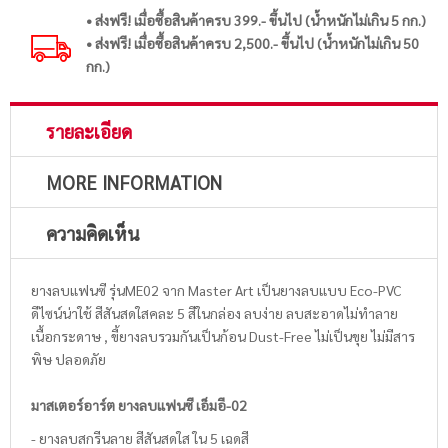
• ส่งฟรี! เมื่อซื้อสินค้าครบ 399.- ขึ้นไป (น้ำหนักไม่เกิน 5 กก.)
• ส่งฟรี! เมื่อซื้อสินค้าครบ 2,500.- ขึ้นไป (น้ำหนักไม่เกิน 50
กก.)
รายละเอียด
MORE INFORMATION
ความคิดเห็น
ยางลบแฟนซี รุ่นME02 จาก Master Art เป็นยางลบแบบ Eco-PVC
ดีไซน์น่าใช้ สีสันสดใสคละ 5 สีในกล่อง ลบง่าย ลบสะอาดไม่ทำลาย
เนื้อกระดาษ , ขี้ยางลบรวมกันเป็นก้อน Dust-Free ไม่เป็นขุย ไม่มีสาร
พิษ ปลอดภัย
มาสเตอร์อาร์ต ยางลบแฟนซี เอ็มอี-02
- ยางลบสกรีนลาย สีสันสดใส ใน 5 เฉดสี